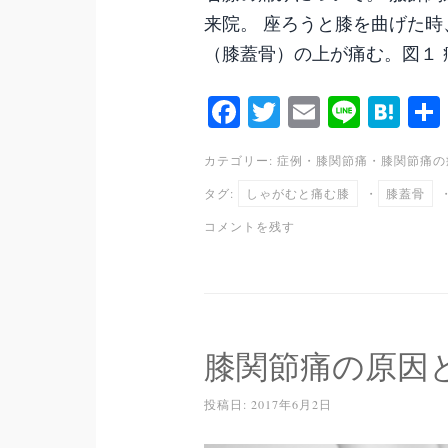
来院。 座ろうと膝を曲げた
（膝蓋骨）の上が痛む。図１ 症
Fa
T
E
Li
H
ce
wi
m
ne
at
カテゴリー:
症例
・
膝関節痛
・
膝関節痛の
bo
tte
ail
en
タグ:
しゃがむと痛む膝
・
膝蓋骨
ok
r
a
コメントを残す
膝関節痛の原因
投稿日:
2017年6月2日