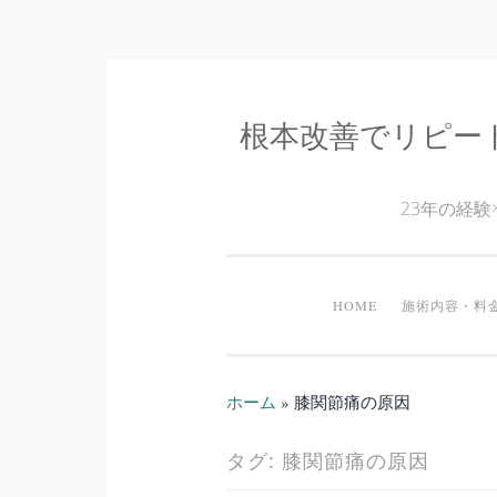
根本改善でリピー
コ
ン
テ
23年の経
ン
ツ
へ
HOME
施術内容・料
ス
キ
ッ
ホーム
»
膝関節痛の原因
プ
タグ:
膝関節痛の原因