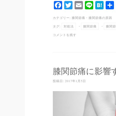
Fa
T
E
Li
H
ce
wi
m
ne
at
カテゴリー:
膝関節痛
・
膝関節痛の原因
bo
tte
ail
en
タグ:
対処法
・
膝関節痛
・
膝関節
ok
r
a
コメントを残す
膝関節痛に影響
投稿日:
2017年1月5日