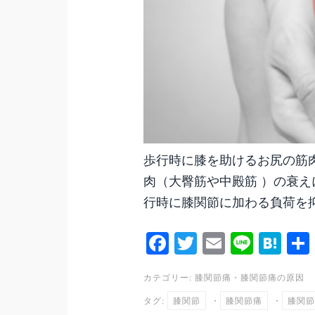
歩行時に膝を助けるお尻の筋
肉（大臀筋や中殿筋 ）の衰え
行時に膝関節に加わる負荷を抑
Fa
T
E
Li
H
ce
wi
m
ne
at
カテゴリー:
膝関節痛
・
膝関節痛の原因
bo
tte
ail
en
タグ:
膝関節
・
膝関節痛
・
膝関節
ok
r
a