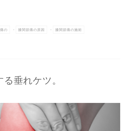
共
有
痛の
・
膝関節痛の原因
・
膝関節痛の施術
する垂れケツ。