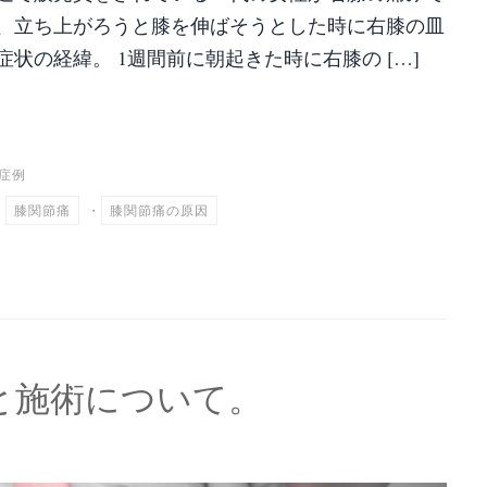
時、立ち上がろうと膝を伸ばそうとした時に右膝の皿
状の経緯。 1週間前に朝起きた時に右膝の […]
共
有
症例
・
膝関節痛
・
膝関節痛の原因
と施術について。