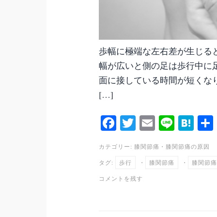
歩幅に極端な左右差が生じる
幅が広いと側の足は歩行中に
面に接している時間が短くな
[…]
Fa
T
E
Li
H
ce
wi
m
ne
at
カテゴリー:
膝関節痛
・
膝関節痛の原因
bo
tte
ail
en
タグ:
歩行
・
膝関節痛
・
膝関節痛
ok
r
a
コメントを残す