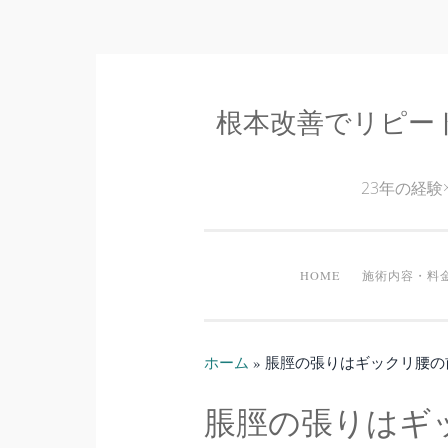
根本改善でリピー
コ
ン
テ
23年の経
ン
ツ
へ
HOME
施術内容・料
ス
キ
ッ
ホーム
»
脹脛の張りはギックリ腰の
プ
脹脛の張りはギ