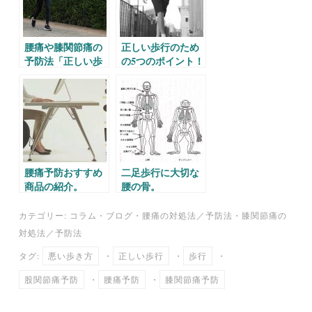
腰痛や膝関節痛の
正しい歩行のため
予防法「正しい歩
の5つのポイント！
き方」
腰痛予防おすすめ
二足歩行に大切な
商品の紹介。
腰の骨。
カテゴリー:
コラム
・
ブログ
・
腰痛の対処法／予防法
・
膝関節痛の
対処法／予防法
タグ:
悪い歩き方
・
正しい歩行
・
歩行
・
股関節痛予防
・
腰痛予防
・
膝関節痛予防