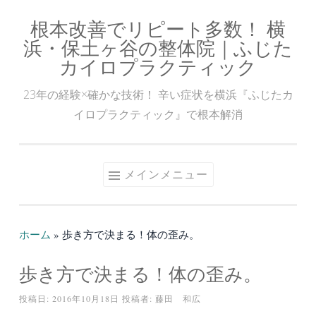
根本改善でリピート多数！ 横
コ
浜・保土ヶ谷の整体院｜ふじた
ン
カイロプラクティック
テ
ン
23年の経験×確かな技術！ 辛い症状を横浜『ふじたカ
ツ
イロプラクティック』で根本解消
へ
ス
キ
メインメニュー
ッ
プ
ホーム
»
歩き方で決まる！体の歪み。
歩き方で決まる！体の歪み。
投稿日:
2016年10月18日
投稿者:
藤田 和広