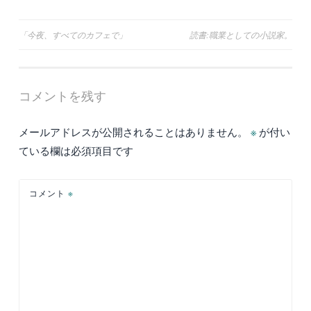
投
「今夜、すべてのカフェで」
読書:職業としての小説家。
稿
ナ
コメントを残す
ビ
ゲ
メールアドレスが公開されることはありません。
※
が付い
ー
ている欄は必須項目です
シ
ョ
コメント
※
ン