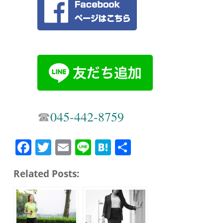
☎︎
045-442-8759
Fa
T
E
Li
H
共
ce
wi
m
ne
at
有
Related Posts:
bo
tte
ail
en
ok
r
a