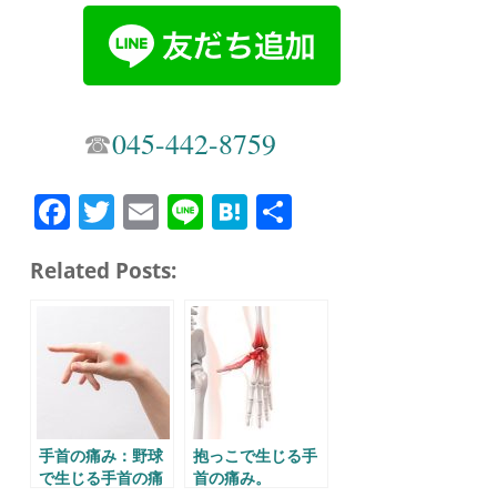
☎︎
045-442-8759
Fa
T
E
Li
H
共
ce
wi
m
ne
at
有
Related Posts:
bo
tte
ail
en
ok
r
a
手首の痛み：野球
抱っこで生じる手
で生じる手首の痛
首の痛み。