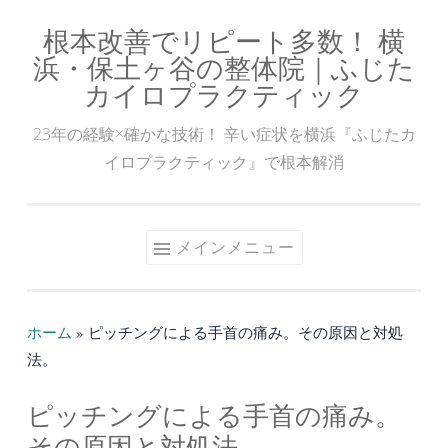
根本改善でリピート多数！ 横
コ
浜・保土ヶ谷の整体院｜ふじた
ン
カイロプラクティック
テ
ン
23年の経験×確かな技術！ 辛い症状を横浜『ふじたカ
ツ
イロプラクティック』で根本解消
へ
ス
キ
メインメニュー
ッ
プ
ホーム
»
ピッチングによる手首の痛み。その原因と対処
法。
ピッチングによる手首の痛み。
その原因と対処法。