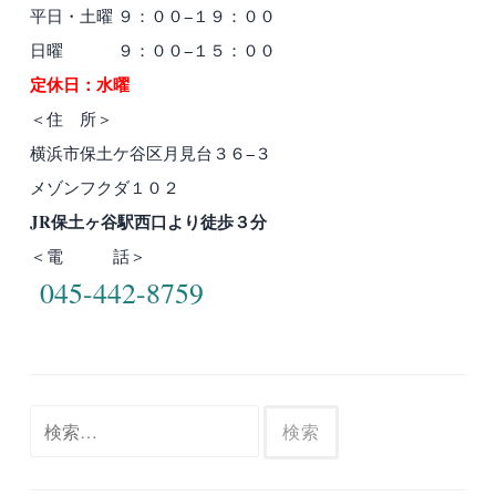
平日・土曜 ９：００−１９：００
日曜 ９：００−１５：００
定休日：水曜
＜住 所＞
横浜市保土ケ谷区月見台３６−３
メゾンフクダ１０２
JR保土ヶ谷駅西口より徒歩３分
＜電 話＞
045-442-8759
検
索: