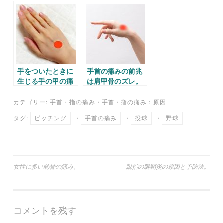
み。
手をついたときに
手首の痛みの前兆
生じる手の甲の痛
は肩甲骨のズレ。
みの原因と対処
法。
カテゴリー:
手首・指の痛み
・
手首・指の痛み：原因
タグ:
ピッチング
・
手首の痛み
・
投球
・
野球
投
女性に多い恥骨の痛み。
親指の腱鞘炎の原因と予防法。
稿
ナ
コメントを残す
ビ