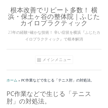
根本改善でリピート多数！ 横
コ
浜・保土ヶ谷の整体院｜ふじた
ン
カイロプラクティック
テ
ン
23年の経験×確かな技術！ 辛い症状を横浜『ふじたカ
ツ
イロプラクティック』で根本解消
へ
ス
キ
メインメニュー
ッ
プ
ホーム
»
PC作業などで生じる「テニス肘」の対処法。
PC作業などで生じる「テニス
肘」の対処法。