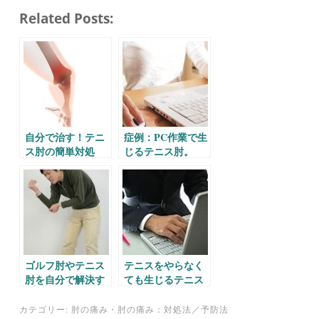
ce
wi
m
ne
at
有
Related Posts:
bo
tte
ail
en
ok
r
a
自分で治す！テニ
症例：PC作業で生
ス肘の簡単対処
じるテニス肘。
法。
ゴルフ肘やテニス
テニスをやらなく
肘を自分で解決す
ても生じるテニス
る方法。
肘。
カテゴリー:
肘の痛み
・
肘の痛み：対処法／予防法