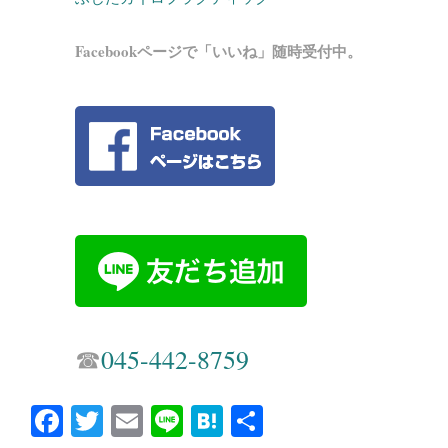
Facebookページで「いいね」随時受付中。
☎︎
045-442-8759
Fa
T
E
Li
H
共