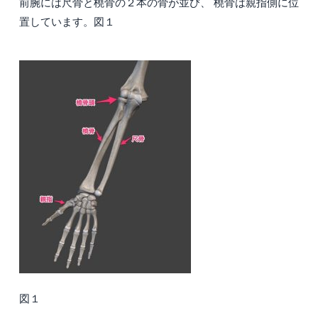
前腕には尺骨と橈骨の２本の骨が並び、 橈骨は親指側に位
置しています。図１
図１