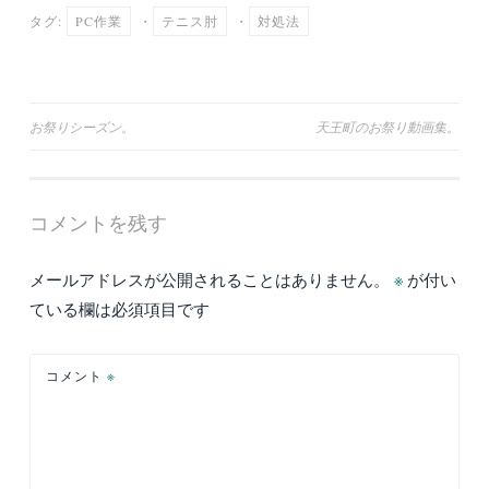
タグ:
PC作業
・
テニス肘
・
対処法
投
お祭りシーズン。
天王町のお祭り動画集。
稿
ナ
コメントを残す
ビ
ゲ
メールアドレスが公開されることはありません。
※
が付い
ー
ている欄は必須項目です
シ
ョ
コメント
※
ン