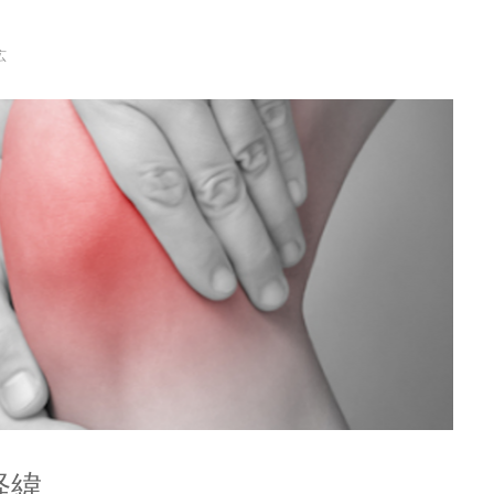
広
経緯。