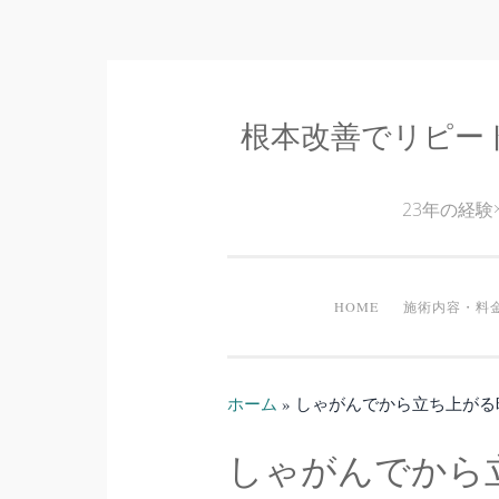
根本改善でリピー
コ
ン
テ
23年の経
ン
ツ
へ
HOME
施術内容・料
ス
キ
ッ
ホーム
»
しゃがんでから立ち上がる
プ
しゃがんでから