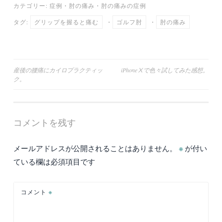
カテゴリー:
症例
・
肘の痛み
・
肘の痛みの症例
タグ:
グリップを握ると痛む
・
ゴルフ肘
・
肘の痛み
投
産後の腰痛にカイロプラクティッ
iPhoneⅩで色々試してみた感想。
ク。
稿
ナ
ビ
コメントを残す
ゲ
ー
メールアドレスが公開されることはありません。
※
が付い
シ
ている欄は必須項目です
ョ
ン
コメント
※