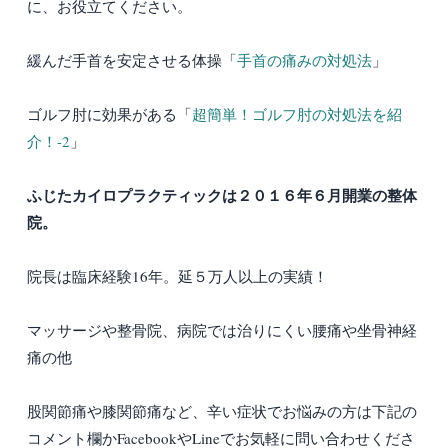
に、お役立てください。
緩んだ手首を安定させる体操「
手首の痛みの対処法
」
ゴルフ肘に効果がある「
超簡単！ゴルフ肘の対処法を紹
介！-2
」
ふじたカイロプラクティックは２０１６年６月開業の整体
院。
院長は臨床経験16年。延５万人以上の実績！
マッサージや整骨院、病院では治りにくい腰痛や坐骨神経
痛の他
股関節痛や膝関節痛など、辛い症状でお悩みの方は下記の
コメント欄かFacebookやLineでお気軽に問い合わせくださ