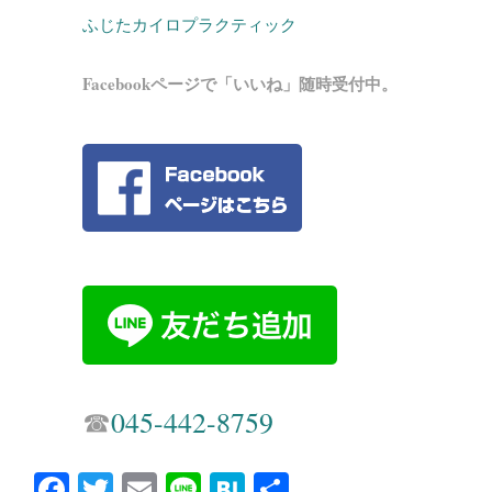
ふじたカイロプラクティック
Facebookページで「いいね」随時受付中。
☎︎
045-442-8759
Fa
T
E
Li
H
共