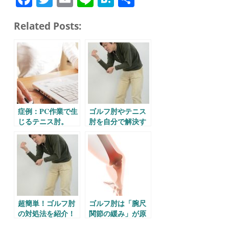
ce
wi
m
ne
at
有
Related Posts:
bo
tte
ail
en
ok
r
a
症例：PC作業で生
ゴルフ肘やテニス
じるテニス肘。
肘を自分で解決す
る方法。
超簡単！ゴルフ肘
ゴルフ肘は「腕尺
の対処法を紹介！
関節の緩み」が原
因。