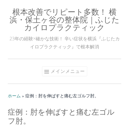
根本改善でリピート多数！ 横
コ
浜・保土ヶ谷の整体院｜ふじた
ン
カイロプラクティック
テ
ン
23年の経験×確かな技術！ 辛い症状を横浜『ふじたカ
ツ
イロプラクティック』で根本解消
へ
ス
キ
メインメニュー
ッ
プ
ホーム
»
症例：肘を伸ばすと痛む左ゴルフ肘。
症例：肘を伸ばすと痛む左ゴル
フ肘。