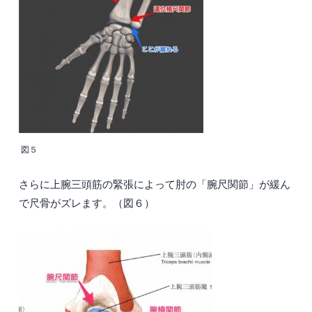
図５
さらに上腕三頭筋の緊張によって肘の「腕尺関節」が緩ん
で尺骨がズレます。（図６）