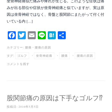
坐骨神経痛似た痛みや痺れが生じる。このような症状は痛
みが出る部位や症状が坐骨神経痛と似ていますが、実は原
因は坐骨神経ではなく、骨盤と股関節にまたがって付く付
いている内 […]
Fa
T
E
Li
H
共
ce
wi
m
ne
at
有
カテゴリー:
腰痛
・
腰痛の原因
bo
tte
ail
en
タグ:
ゴルフ
・
坐骨神経痛
・
腰痛
・
腰痛の原因
ok
r
a
コメントを残す
股関節痛の原因は下手なゴルフ⁉︎
投稿日:
2016年5月5日