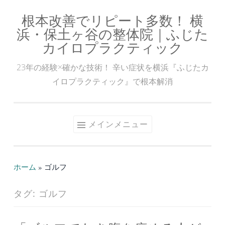
根本改善でリピート多数！ 横
コ
浜・保土ヶ谷の整体院｜ふじた
ン
カイロプラクティック
テ
ン
23年の経験×確かな技術！ 辛い症状を横浜『ふじたカ
ツ
イロプラクティック』で根本解消
へ
ス
キ
メインメニュー
ッ
プ
ホーム
»
ゴルフ
タグ:
ゴルフ