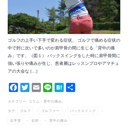
ゴルフの上手い下手で変わる症状。 ゴルフで痛める症状の
中で肘に次いで多いのが肩甲骨の間に生じる「背中の痛
み」です。（図１） バックスイングをした時に肩甲骨間に
強い張りや痛みが生じ、患者層はレッスンプロやアマチュ
アの大会な […]
Fa
T
E
Li
H
共
ce
wi
m
ne
at
有
カテゴリー:
コラム
・
背中の痛み。
bo
tte
ail
en
タグ:
ゴルフ
・
ゴルファー
・
バックスイング
・
ok
r
a
右手首
・
右肘
・
背中の痛み