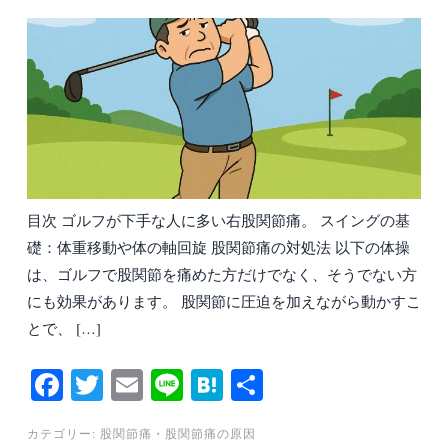
目次 ゴルフが下手な人に多い右股関節痛。 スイングの基
礎：体重移動や体の軸回旋 股関節痛の対処法 以下の体操
は、ゴルフで股関節を痛めた方だけでなく、そうでない方
にも効果があります。 股関節に圧迫を加えながら動かすこ
とで、 […]
Fa
T
E
Li
H
共
ce
wi
m
ne
at
有
カテゴリー:
股関節痛
・
股関節痛の原因