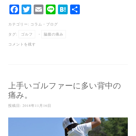
Fa
T
E
Li
H
共
ce
wi
m
ne
at
有
カテゴリー:
コラム
・
ブログ
bo
tte
ail
en
タグ:
ゴルフ
・
脇腹の痛み
ok
r
a
コメントを残す
上手いゴルファーに多い背中の
痛み。
投稿日:
2018年11月16日