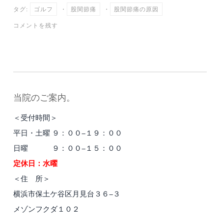
bo
tte
ail
en
タグ:
ゴルフ
・
股関節痛
・
股関節痛の原因
ok
r
a
コメントを残す
当院のご案内。
＜受付時間＞
平日・土曜 ９：００−１９：００
日曜 ９：００−１５：００
定休日：水曜
＜住 所＞
横浜市保土ケ谷区月見台３６−３
メゾンフクダ１０２