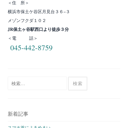
＜住 所＞
横浜市保土ケ谷区月見台３６−３
メゾンフクダ１０２
JR保土ヶ谷駅西口より徒歩３分
＜電 話＞
045-442-8759
検
索:
新着記事
スマホ首によるめまい