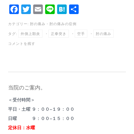
Fa
T
E
Li
H
共
ce
wi
m
ne
at
有
カテゴリー:
肘の痛み
・
肘の痛みの症例
bo
tte
ail
en
タグ:
外側上顆炎
・
正拳突き
・
空手
・
肘の痛み
ok
r
a
コメントを残す
当院のご案内。
＜受付時間＞
平日・土曜 ９：００−１９：００
日曜 ９：００−１５：００
定休日：水曜