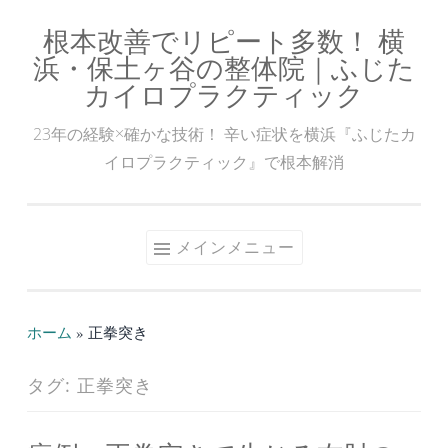
根本改善でリピート多数！ 横
コ
浜・保土ヶ谷の整体院｜ふじた
ン
カイロプラクティック
テ
ン
23年の経験×確かな技術！ 辛い症状を横浜『ふじたカ
ツ
イロプラクティック』で根本解消
へ
ス
キ
メインメニュー
ッ
プ
ホーム
»
正拳突き
タグ:
正拳突き