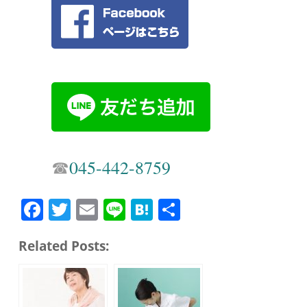
☎︎
045-442-8759
Fa
T
E
Li
H
共
ce
wi
m
ne
at
有
Related Posts:
bo
tte
ail
en
ok
r
a