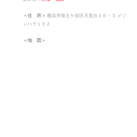
＜住 所＞
横浜市保土ケ谷区月見台３６－３ メゾ
ンハラ１０２
＜地 図＞