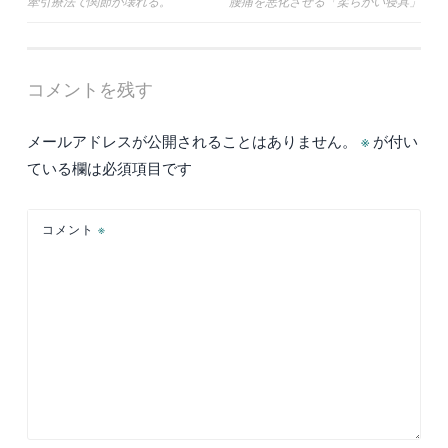
投
牽引療法で関節が壊れる。
腰痛を悪化させる「柔らかい寝具」
稿
ナ
コメントを残す
ビ
ゲ
メールアドレスが公開されることはありません。
※
が付い
ー
ている欄は必須項目です
シ
ョ
コメント
※
ン