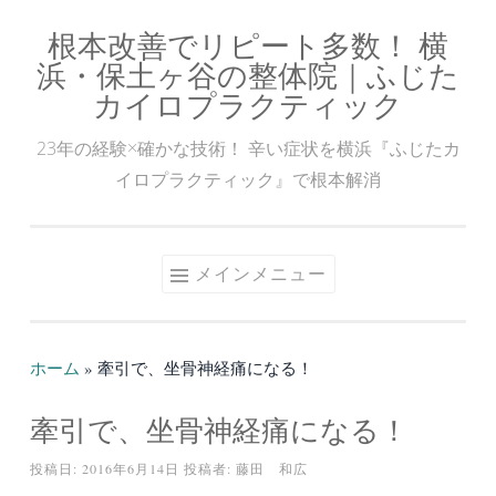
根本改善でリピート多数！ 横
コ
浜・保土ヶ谷の整体院｜ふじた
ン
カイロプラクティック
テ
ン
23年の経験×確かな技術！ 辛い症状を横浜『ふじたカ
ツ
イロプラクティック』で根本解消
へ
ス
キ
メインメニュー
ッ
プ
ホーム
»
牽引で、坐骨神経痛になる！
牽引で、坐骨神経痛になる！
投稿日:
2016年6月14日
投稿者:
藤田 和広