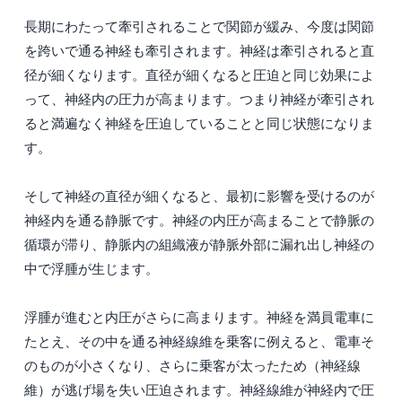
長期にわたって牽引されることで関節が緩み、今度は関節
を跨いで通る神経も牽引されます。神経は牽引されると直
径が細くなります。直径が細くなると圧迫と同じ効果によ
って、神経内の圧力が高まります。つまり神経が牽引され
ると満遍なく神経を圧迫していることと同じ状態になりま
す。
そして神経の直径が細くなると、最初に影響を受けるのが
神経内を通る静脈です。神経の内圧が高まることで静脈の
循環が滞り、静脈内の組織液が静脈外部に漏れ出し神経の
中で浮腫が生じます。
浮腫が進むと内圧がさらに高まります。神経を満員電車に
たとえ、その中を通る神経線維を乗客に例えると、電車そ
のものが小さくなり、さらに乗客が太ったため（神経線
維）が逃げ場を失い圧迫されます。神経線維が神経内で圧