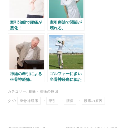
牽引治療で腰痛が
牽引療法で関節が
悪化！
壊れる。
神経の牽引による
ゴルファーに多い
坐骨神経痛。
坐骨神経痛に似た
お尻の痛み。
カテゴリー:
腰痛
・
腰痛の原因
タグ:
坐骨神経痛
・
牽引
・
腰痛
・
腰痛の原因