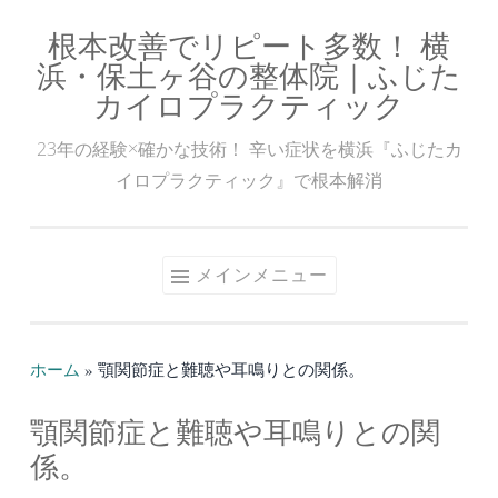
根本改善でリピート多数！ 横
コ
浜・保土ヶ谷の整体院｜ふじた
ン
カイロプラクティック
テ
ン
23年の経験×確かな技術！ 辛い症状を横浜『ふじたカ
ツ
イロプラクティック』で根本解消
へ
ス
キ
メインメニュー
ッ
プ
ホーム
»
顎関節症と難聴や耳鳴りとの関係。
顎関節症と難聴や耳鳴りとの関
係。