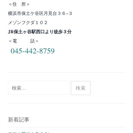
＜住 所＞
横浜市保土ケ谷区月見台３６−３
メゾンフクダ１０２
JR保土ヶ谷駅西口より徒歩３分
＜電 話＞
045-442-8759
検
索:
新着記事