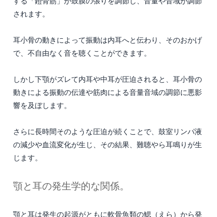
する「鐙骨筋」が鼓膜の張りを調節し、音量や音域が調節
されます。
耳小骨の動きによって振動は内耳へと伝わり、そのおかげ
で、不自由なく音を聴くことができます。
しかし下顎がズレて内耳や中耳が圧迫されると、耳小骨の
動きによる振動の伝達や筋肉による音量音域の調節に悪影
響を及ぼします。
さらに長時間そのような圧迫が続くことで、鼓室リンパ液
の減少や血流変化が生じ、その結果、難聴やら耳鳴りが生
じます。
顎と耳の発生学的な関係。
顎と耳は発生の起源がともに軟骨魚類の鰓（えら）から発