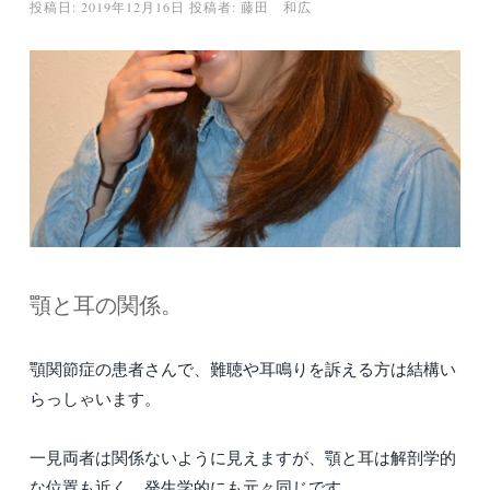
投稿日:
2019年12月16日
投稿者:
藤田 和広
顎と耳の関係。
顎関節症の患者さんで、難聴や耳鳴りを訴える方は結構い
らっしゃいます。
一見両者は関係ないように見えますが、顎と耳は解剖学的
な位置も近く、発生学的にも元々同じです。