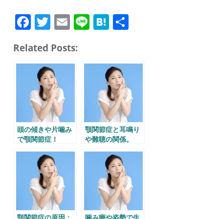
Fa
T
E
Li
H
共
ce
wi
m
ne
at
有
Related Posts:
bo
tte
ail
en
ok
r
a
頭の傾きや片噛み
顎関節症と耳鳴り
で顎関節症！
や難聴の関係。
顎関節症の原因：
噛み癖や姿勢で生