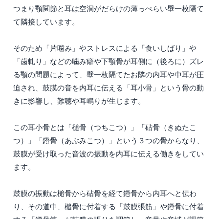
つまり顎関節と耳は空洞がだらけの薄っぺらい壁一枚隔て
て隣接しています。
そのため「片噛み」やストレスによる「食いしばり」や
「歯軋り」などの噛み癖や下顎骨が耳側に（後ろに）ズレ
る顎の問題によって、壁一枚隔てたお隣の内耳や中耳が圧
迫され、鼓膜の音を内耳に伝える「耳小骨」という骨の動
きに影響し、難聴や耳鳴りが生じます。
この耳小骨とは「槌骨（つちこつ）」「砧骨（きぬたこ
つ）」「鐙骨（あぶみこつ）」という３つの骨からなり、
鼓膜が受け取った音波の振動を内耳に伝える働きをしてい
ます。
鼓膜の振動は槌骨から砧骨を経て鐙骨から内耳へと伝わ
り、その道中、槌骨に付着する「鼓膜張筋」や鐙骨に付着