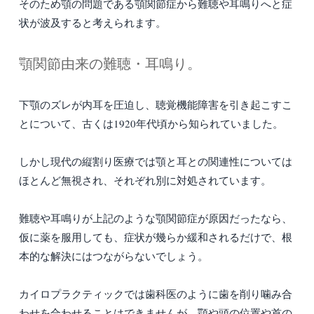
そのため顎の問題である顎関節症から難聴や耳鳴りへと症
状が波及すると考えられます。
顎関節由来の難聴・耳鳴り。
下顎のズレが内耳を圧迫し、聴覚機能障害を引き起こすこ
とについて、古くは1920年代頃から知られていました。
しかし現代の縦割り医療では顎と耳との関連性については
ほとんど無視され、それぞれ別に対処されています。
難聴や耳鳴りが上記のような顎関節症が原因だったなら、
仮に薬を服用しても、症状が幾らか緩和されるだけで、根
本的な解決にはつながらないでしょう。
カイロプラクティックでは歯科医のように歯を削り噛み合
わせを合わせることはできませんが、顎や頭の位置や首の