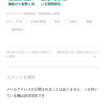
腰曲がり姿勢と浅
じる顎関節症。
い呼吸。
カテゴリー:
顎関節症
・
顎関節症の原因
タグ:
中耳
・
伝音性難聴
・
内耳
・
耳鳴り
・
難聴
・
顎関節症
投
首の張りや肩こりと目眩や耳鳴りと
顎関節症に多い目眩や体のふらつ
の関係。
き。
稿
ナ
ビ
コメントを残す
ゲ
ー
メールアドレスが公開されることはありません。
※
が付い
シ
ている欄は必須項目です
ョ