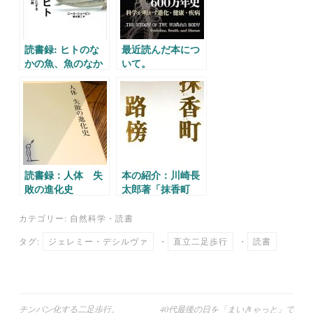
読書録: ヒトのな
最近読んだ本につ
かの魚、魚のなか
いて。
のヒト
読書録：人体 失
本の紹介：川崎長
敗の進化史
太郎著「抹香町
路傍」
カテゴリー:
自然科学
・
読書
タグ:
ジェレミー・デシルヴァ
・
直立二足歩行
・
読書
投
チンパン化する二足歩行。
40代最後の日を「まいきゃっと」で