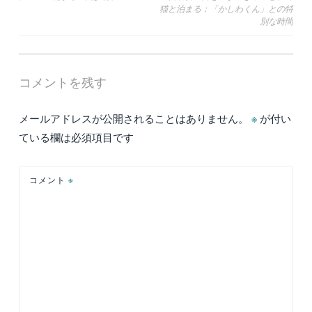
猫と泊まる：「かしわくん」との特
稿
別な時間
ナ
ビ
ゲ
コメントを残す
ー
メールアドレスが公開されることはありません。
※
が付い
シ
ている欄は必須項目です
ョ
ン
コメント
※