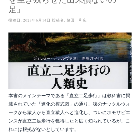
足』
投稿日:
2023年6月14日
投稿者:
藤田 和広
本書のメインテーマである「直立二足歩行」は教科書に掲
載されていた「進化の模式図」の通り、猿のナックルウォ
ークから猿人から直立猿人へと進化し、ついにホモサピエ
ンスが直立二足歩行を獲得したと広く知られているが、こ
れには根拠がないとしています。