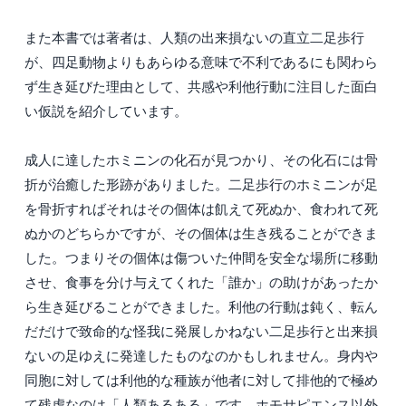
また本書では著者は、人類の出来損ないの直立二足歩行
が、四足動物よりもあらゆる意味で不利であるにも関わら
ず生き延びた理由として、共感や利他行動に注目した面白
い仮説を紹介しています。
成人に達したホミニンの化石が見つかり、その化石には骨
折が治癒した形跡がありました。二足歩行のホミニンが足
を骨折すればそれはその個体は飢えて死ぬか、食われて死
ぬかのどちらかですが、その個体は生き残ることができま
した。つまりその個体は傷ついた仲間を安全な場所に移動
させ、食事を分け与えてくれた「誰か」の助けがあったか
ら生き延びることができました。利他の行動は鈍く、転ん
だだけで致命的な怪我に発展しかねない二足歩行と出来損
ないの足ゆえに発達したものなのかもしれません。身内や
同胞に対しては利他的な種族が他者に対して排他的で極め
て残虐なのは「人類あるある」です。ホモサピエンス以外