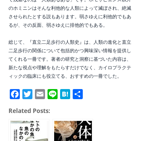
のホミニンはそんな利他的な人類によって滅ぼされ、絶滅
させられたとする説もあります。弱さゆえに利他的でもあ
るが、その反面、弱さゆえに排他的でもある。
総じて、『直立二足歩行の人類史』は、人類の進化と直立
二足歩行の関係について包括的かつ興味深い情報を提供し
てくれる一冊です。著者の研究と洞察に基づいた内容は、
新たな視点や理解をもたらすだけでなく、カイロプラクテ
ィックの臨床にも役立てる、おすすめの一冊でした。
Fa
T
E
Li
H
共
ce
wi
m
ne
at
有
Related Posts:
bo
tte
ail
en
ok
r
a