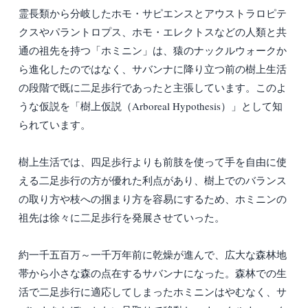
霊長類から分岐したホモ・サピエンスとアウストラロピテ
クスやパラントロプス、ホモ・エレクトスなどの人類と共
通の祖先を持つ「ホミニン」は、猿のナックルウォークか
ら進化したのではなく、サバンナに降り立つ前の樹上生活
の段階で既に二足歩行であったと主張しています。このよ
うな仮説を「樹上仮説（Arboreal Hypothesis）」として知
られています。
樹上生活では、四足歩行よりも前肢を使って手を自由に使
える二足歩行の方が優れた利点があり、樹上でのバランス
の取り方や枝への掴まり方を容易にするため、ホミニンの
祖先は徐々に二足歩行を発展させていった。
約一千五百万～一千万年前に乾燥が進んで、広大な森林地
帯から小さな森の点在するサバンナになった。森林での生
活で二足歩行に適応してしまったホミニンはやむなく、サ