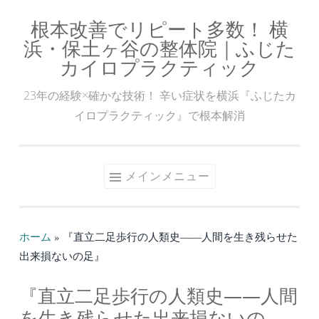
根本改善でリピート多数！ 横
コ
浜・保土ヶ谷の整体院｜ふじた
ン
カイロプラクティック
テ
ン
23年の経験×確かな技術！ 辛い症状を横浜『ふじたカ
ツ
イロプラクティック』で根本解消
へ
ス
キ
メインメニュー
ッ
プ
ホーム
»
『直立二足歩行の人類史――人間を生き残らせた
出来損ないの足』
『直立二足歩行の人類史――人間
を生き残らせた出来損ないの