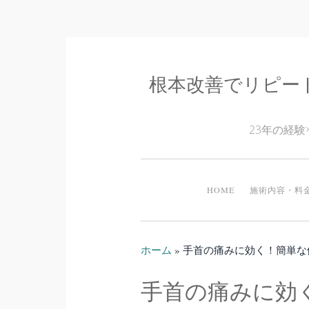
根本改善でリピー
コ
ン
テ
23年の経
ン
ツ
へ
HOME
施術内容・料
ス
キ
ッ
ホーム
»
手首の痛みに効く！簡単な
プ
手首の痛みに効