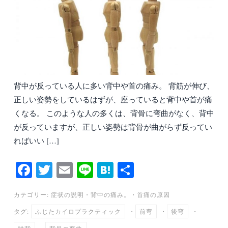
背中が反っている人に多い背中や首の痛み。 背筋が伸び、
正しい姿勢をしているはずが、座っていると背中や首が痛
くなる。 このような人の多くは、背骨に弯曲がなく、背中
が反っていますが、正しい姿勢は背骨が曲がらず反ってい
ればいい […]
Fa
T
E
Li
H
共
ce
wi
m
ne
at
有
カテゴリー:
症状の説明
・
背中の痛み。
・
首痛の原因
bo
tte
ail
en
タグ:
ふじたカイロプラクティック
・
前弯
・
後弯
・
ok
r
a