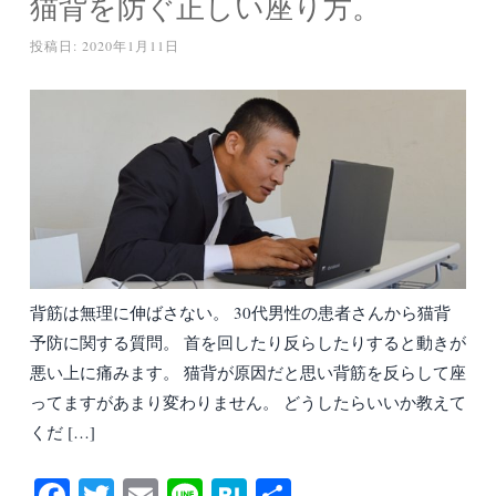
猫背を防ぐ正しい座り方。
投稿日:
2020年1月11日
背筋は無理に伸ばさない。 30代男性の患者さんから猫背
予防に関する質問。 首を回したり反らしたりすると動きが
悪い上に痛みます。 猫背が原因だと思い背筋を反らして座
ってますがあまり変わりません。 どうしたらいいか教えて
くだ […]
Fa
T
E
Li
H
共