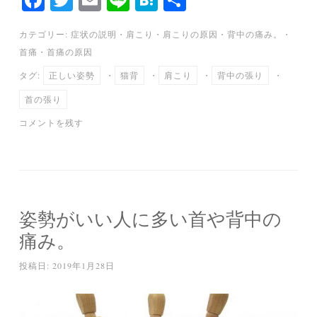
ce
wi
m
ne
at
有
カテゴリー:
症状の説明
・
肩こり
・
肩こりの原因
・
背中の痛み。
・
bo
tte
ail
en
首痛
・
首痛の原因
ok
r
a
タグ:
正しい姿勢
・
猫背
・
肩こり
・
背中の張り
・
首の張り
コメントを残す
姿勢がいい人に多い首や背中の
痛み。
投稿日:
2019年1月28日