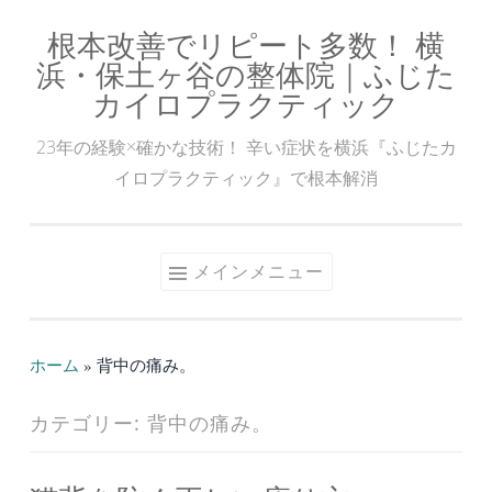
根本改善でリピート多数！ 横
コ
浜・保土ヶ谷の整体院｜ふじた
ン
カイロプラクティック
テ
ン
23年の経験×確かな技術！ 辛い症状を横浜『ふじたカ
ツ
イロプラクティック』で根本解消
へ
ス
キ
メインメニュー
ッ
プ
ホーム
»
背中の痛み。
カテゴリー:
背中の痛み。