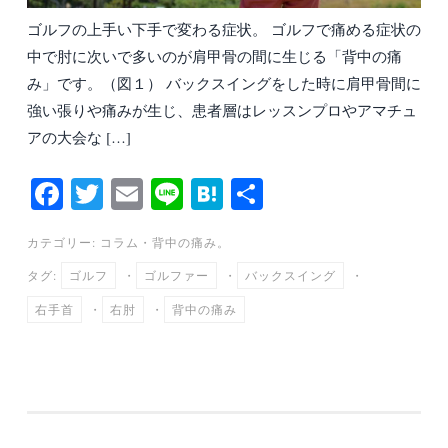
ゴルフの上手い下手で変わる症状。 ゴルフで痛める症状の
中で肘に次いで多いのが肩甲骨の間に生じる「背中の痛
み」です。（図１） バックスイングをした時に肩甲骨間に
強い張りや痛みが生じ、患者層はレッスンプロやアマチュ
アの大会な […]
Fa
T
E
Li
H
共
ce
wi
m
ne
at
有
カテゴリー:
コラム
・
背中の痛み。
bo
tte
ail
en
タグ:
ゴルフ
・
ゴルファー
・
バックスイング
・
ok
r
a
右手首
・
右肘
・
背中の痛み