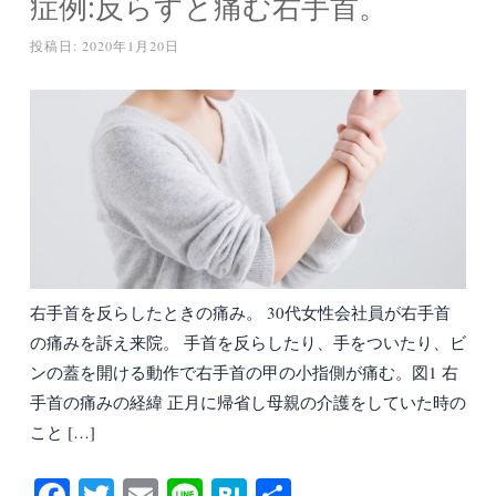
症例:反らすと痛む右手首。
投稿日:
2020年1月20日
右手首を反らしたときの痛み。 30代女性会社員が右手首
の痛みを訴え来院。 手首を反らしたり、手をついたり、ビ
ンの蓋を開ける動作で右手首の甲の小指側が痛む。図1 右
手首の痛みの経緯 正月に帰省し母親の介護をしていた時の
こと […]
Fa
T
E
Li
H
共