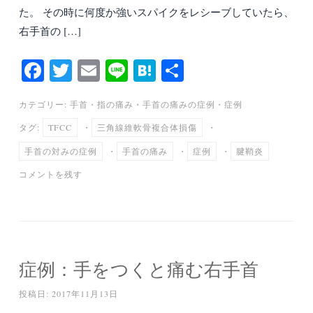
た。 その時に何度か強いスパイクをレシーブしていたら、
右手首の […]
Fa
T
E
Li
H
共
ce
wi
m
ne
at
有
カテゴリー:
手首・指の痛み
・
手首の痛みの症例
・
症例
bo
tte
ail
en
タグ:
TFCC
・
三角線維軟骨複合体損傷
・
ok
r
a
手首の対みの症例
・
手首の痛み
・
症例
・
腱鞘炎
コメントを残す
症例：手をつくと痛む右手首
投稿日:
2017年11月13日