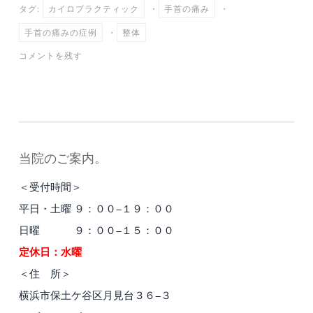
タグ:
カイロプラクティック
・
手首の痛み
・
ok
r
a
手首の痛みの症例
・
整体
コメントを残す
当院のご案内。
＜受付時間＞
平日・土曜 ９：００−１９：００
日曜 ９：００−１５：００
定休日：水曜
＜住 所＞
横浜市保土ケ谷区月見台３６−３