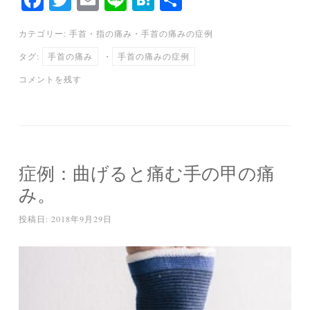
ce
wi
m
ne
at
有
カテゴリー:
手首・指の痛み
・
手首の痛みの症例
bo
tte
ail
en
タグ:
手首の痛み
・
手首の痛みの症例
ok
r
a
コメントを残す
症例：曲げると痛む手の甲の痛
み。
投稿日:
2018年9月29日