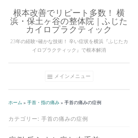
根本改善でリピート多数！ 横
コ
浜・保土ヶ谷の整体院｜ふじた
ン
カイロプラクティック
テ
ン
23年の経験×確かな技術！ 辛い症状を横浜『ふじたカ
ツ
イロプラクティック』で根本解消
へ
ス
キ
メインメニュー
ッ
プ
ホーム
»
手首・指の痛み
»
手首の痛みの症例
カテゴリー:
手首の痛みの症例