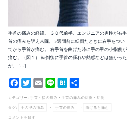
手首の痛みの経緯。 ３０代前半、エンジニアの男性が右手
首の痛みを訴え来院。 3週間前に転倒たときに右手をつい
てから手首が痛む。 右手首を曲げた時に手の甲の小指側が
痛む。（図１） 転倒後に手首の腫れや熱感などは無かった
が、 […]
Fa
T
E
Li
H
共
ce
wi
m
ne
at
有
カテゴリー:
手首・指の痛み
・
手首の痛みの症例
・
症例
bo
tte
ail
en
タグ:
手の甲の痛み
・
手首の痛み
・
曲げると痛む
ok
r
a
コメントを残す