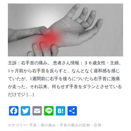
主訴：右手首の痛み。 患者さん情報：３６歳女性・主婦。
1ヶ月前から右手首を反らすと、なんとなく違和感を感じ
ていたが、1週間前に右手を後ろについたら右手首に激痛
が走った。それ以来、何もせず手首をダランとさせている
だけでジ […]
Fa
T
E
Li
H
共
ce
wi
m
ne
at
有
カテゴリー:
手首・指の痛み
・
手首の痛みの症例
・
症例
bo
tte
ail
en