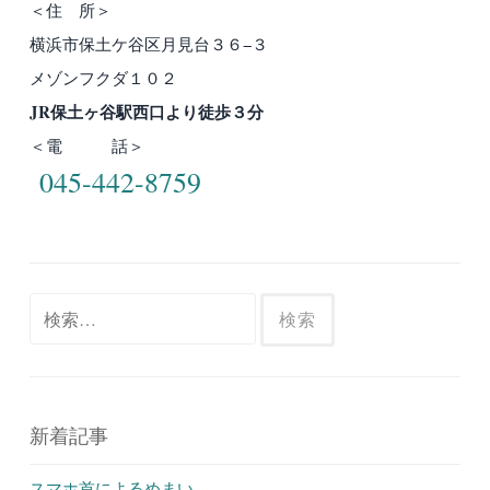
＜住 所＞
横浜市保土ケ谷区月見台３６−３
メゾンフクダ１０２
JR保土ヶ谷駅西口より徒歩３分
＜電 話＞
045-442-8759
検
索:
新着記事
スマホ首によるめまい