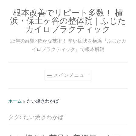
根本改善でリピート多数！ 横
コ
浜・保土ヶ谷の整体院｜ふじた
ン
カイロプラクティック
テ
ン
23年の経験×確かな技術！ 辛い症状を横浜『ふじたカ
ツ
イロプラクティック』で根本解消
へ
ス
キ
メインメニュー
ッ
プ
ホーム
»
たい焼きわかば
タグ:
たい焼きわかば