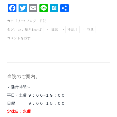
Fa
T
E
Li
H
共
ce
wi
m
ne
at
有
カテゴリー:
ブログ
・
日記
bo
tte
ail
en
タグ:
たい焼きわかば
・
日記
・
神田川
・
花見
ok
r
a
コメントを残す
当院のご案内。
＜受付時間＞
平日・土曜 ９：００−１９：００
日曜 ９：００−１５：００
定休日：水曜