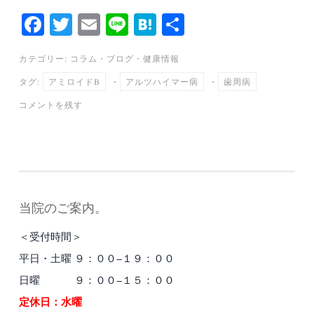
Fa
T
E
Li
H
共
ce
wi
m
ne
at
有
カテゴリー:
コラム
・
ブログ
・
健康情報
bo
tte
ail
en
タグ:
アミロイドΒ
・
アルツハイマー病
・
歯周病
ok
r
a
コメントを残す
当院のご案内。
＜受付時間＞
平日・土曜 ９：００−１９：００
日曜 ９：００−１５：００
定休日：水曜