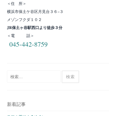
＜住 所＞
横浜市保土ケ谷区月見台３６−３
メゾンフクダ１０２
JR保土ヶ谷駅西口より徒歩３分
＜電 話＞
045-442-8759
検
索:
新着記事