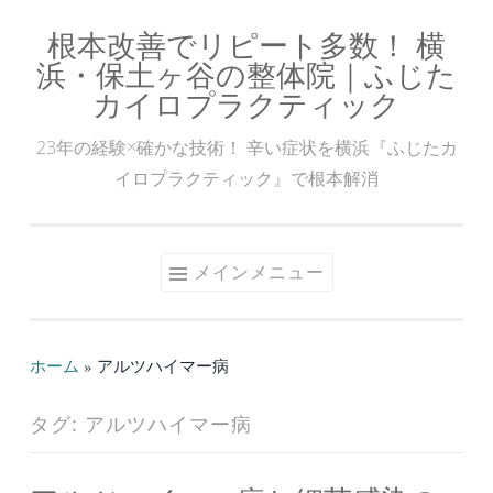
根本改善でリピート多数！ 横
コ
浜・保土ヶ谷の整体院｜ふじた
ン
カイロプラクティック
テ
ン
23年の経験×確かな技術！ 辛い症状を横浜『ふじたカ
ツ
イロプラクティック』で根本解消
へ
ス
キ
メインメニュー
ッ
プ
ホーム
»
アルツハイマー病
タグ:
アルツハイマー病