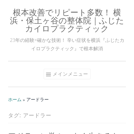
根本改善でリピート多数！ 横
コ
浜・保土ヶ谷の整体院｜ふじた
ン
カイロプラクティック
テ
ン
23年の経験×確かな技術！ 辛い症状を横浜『ふじたカ
ツ
イロプラクティック』で根本解消
へ
ス
キ
メインメニュー
ッ
プ
ホーム
»
アードラー
タグ:
アードラー