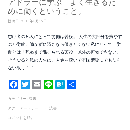
アドラーに学ぶ よく生きるた
めに働くということ。
投稿日:
2016年8月15日
怠け者の凡人にとって労働は苦役。 人生の大部分を費やす
のが労働。働かずに済むなら働きたくない私にとって、労
働とは「死ぬまで課せられる苦役」以外の何物でもない。
そうなると私の人生は、大金を稼いで有閑階級にでもなら
ない限り […]
Fa
T
E
Li
H
共
ce
wi
m
ne
at
有
カテゴリー:
読書
bo
tte
ail
en
タグ:
アードラー
・
読書
ok
r
a
コメントを残す