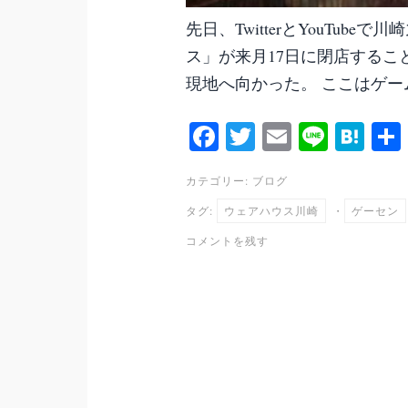
先日、TwitterとYouTu
ス」が来月17日に閉店するこ
現地へ向かった。 ここはゲー
Fa
T
E
Li
H
ce
wi
m
ne
at
カテゴリー:
ブログ
bo
tte
ail
en
タグ:
ウェアハウス川崎
・
ゲーセン
ok
r
a
コメントを残す