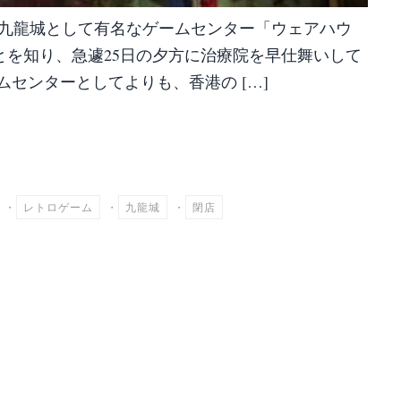
beで川崎九龍城として有名なゲームセンター「ウェアハウ
とを知り、急遽25日の夕方に治療院を早仕舞いして
ムセンターとしてよりも、香港の […]
共
有
・
レトロゲーム
・
九龍城
・
閉店