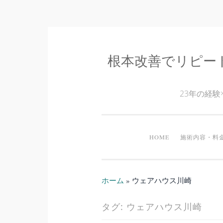
根本改善でリピー
コ
ン
テ
23年の経
ン
ツ
へ
HOME
施術内容・料
ス
キ
ッ
ホーム
»
ウェアハウス川崎
プ
タグ:
ウェアハウス川崎