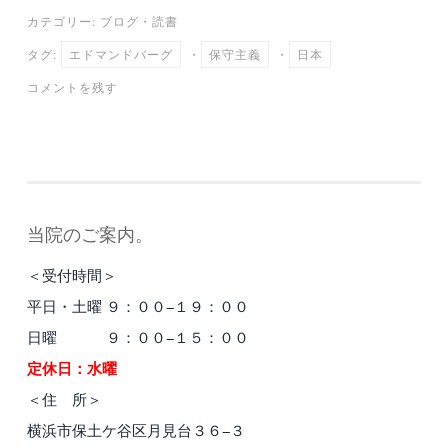
ce
wi
m
ne
at
有
カテゴリー:
ブログ
・
読書
bo
tte
ail
en
タグ:
エドマンドバーグ
・
保守主義
・
日本
ok
r
a
コメントを残す
当院のご案内。
＜受付時間＞
平日・土曜 ９：００−１９：００
日曜 ９：００−１５：００
定休日：水曜
＜住 所＞
横浜市保土ケ谷区月見台３６−３