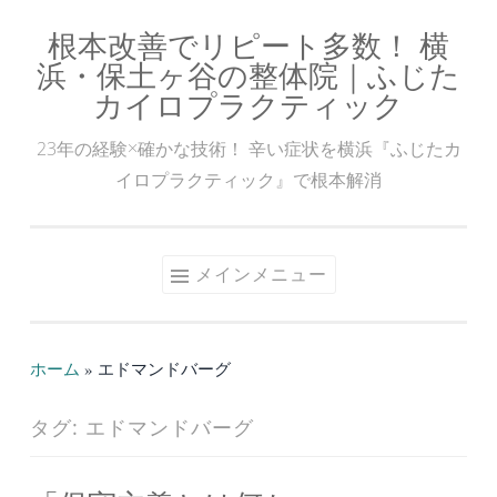
根本改善でリピート多数！ 横
コ
浜・保土ヶ谷の整体院｜ふじた
ン
カイロプラクティック
テ
ン
23年の経験×確かな技術！ 辛い症状を横浜『ふじたカ
ツ
イロプラクティック』で根本解消
へ
ス
キ
メインメニュー
ッ
プ
ホーム
»
エドマンドバーグ
タグ:
エドマンドバーグ