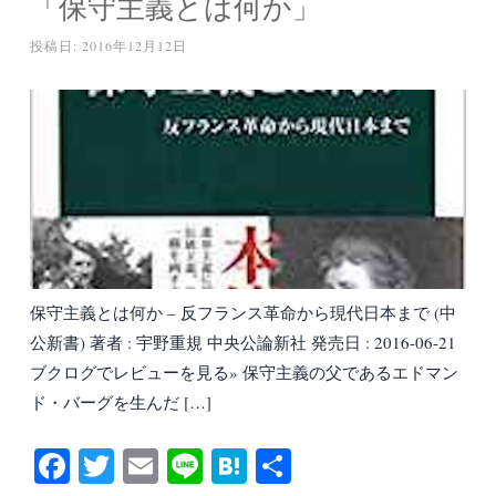
「保守主義とは何か」
投稿日:
2016年12月12日
保守主義とは何か – 反フランス革命から現代日本まで (中
公新書) 著者 : 宇野重規 中央公論新社 発売日 : 2016-06-21
ブクログでレビューを見る» 保守主義の父であるエドマン
ド・バーグを生んだ […]
Fa
T
E
Li
H
共