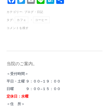
ce
wi
m
ne
at
有
カテゴリー:
ブログ
・
日記
bo
tte
ail
en
タグ:
カフェ
・
コーヒー
ok
r
a
コメントを残す
当院のご案内。
＜受付時間＞
平日・土曜 ９：００−１９：００
日曜 ９：００−１５：００
定休日：水曜
＜住 所＞