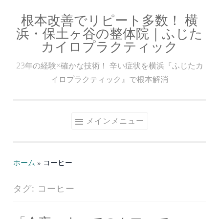
根本改善でリピート多数！ 横
コ
浜・保土ヶ谷の整体院｜ふじた
ン
カイロプラクティック
テ
ン
23年の経験×確かな技術！ 辛い症状を横浜『ふじたカ
ツ
イロプラクティック』で根本解消
へ
ス
キ
メインメニュー
ッ
プ
ホーム
»
コーヒー
タグ:
コーヒー