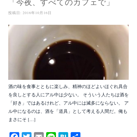
「今夜、すべてのカフェで」
投稿日:
2016年10月16日
酒の味を食事とともに楽しみ、精神のほどよいほぐれ具合
を良しとする人にアル中は少ない。 そういう人たちは酒を
「好き」ではあるけれど、アル中には滅多にならない。 ア
ル中になるのは、酒を「道具」として考える人間だ。俺も
まさにそ […]
Fa
T
E
Li
H
共