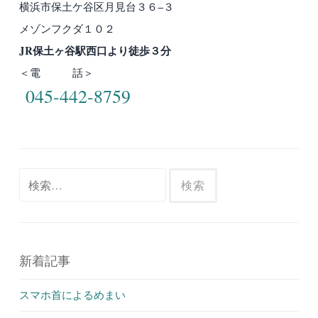
横浜市保土ケ谷区月見台３６−３
メゾンフクダ１０２
JR保土ヶ谷駅西口より徒歩３分
＜電 話＞
045-442-8759
検
索:
新着記事
スマホ首によるめまい