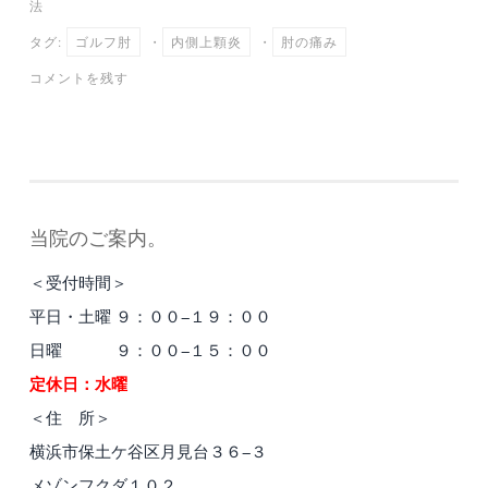
法
ok
r
a
タグ:
ゴルフ肘
・
内側上顆炎
・
肘の痛み
コメントを残す
当院のご案内。
＜受付時間＞
平日・土曜 ９：００−１９：００
日曜 ９：００−１５：００
定休日：水曜
＜住 所＞
横浜市保土ケ谷区月見台３６−３
メゾンフクダ１０２