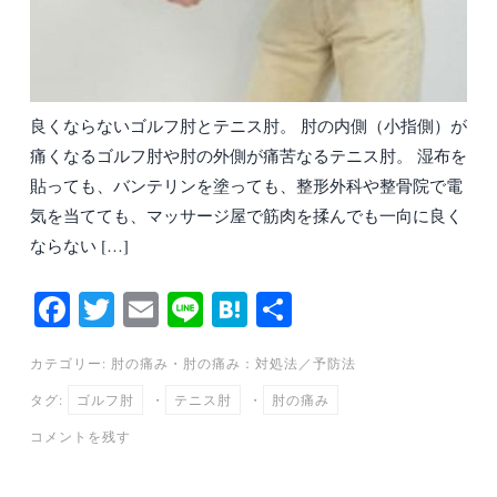
良くならないゴルフ肘とテニス肘。 肘の内側（小指側）が
痛くなるゴルフ肘や肘の外側が痛苦なるテニス肘。 湿布を
貼っても、バンテリンを塗っても、整形外科や整骨院で電
気を当てても、マッサージ屋で筋肉を揉んでも一向に良く
ならない […]
Fa
T
E
Li
H
共
ce
wi
m
ne
at
有
カテゴリー:
肘の痛み
・
肘の痛み：対処法／予防法
bo
tte
ail
en
タグ:
ゴルフ肘
・
テニス肘
・
肘の痛み
ok
r
a
コメントを残す