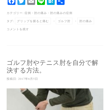
Fa
T
E
Li
H
共
ce
wi
m
ne
at
有
カテゴリー:
症例
・
肘の痛み
・
肘の痛みの症例
bo
tte
ail
en
タグ:
グリップを握ると痛む
・
ゴルフ肘
・
肘の痛み
ok
r
a
コメントを残す
ゴルフ肘やテニス肘を自分で解
決する方法。
投稿日:
2017年6月5日