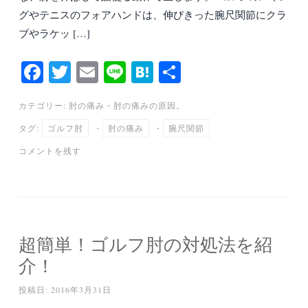
グやテニスのフォアハンドは、伸びきった腕尺関節にクラ
ブやラケッ […]
Fa
T
E
Li
H
共
ce
wi
m
ne
at
有
カテゴリー:
肘の痛み
・
肘の痛みの原因。
bo
tte
ail
en
タグ:
ゴルフ肘
・
肘の痛み
・
腕尺関節
ok
r
a
コメントを残す
超簡単！ゴルフ肘の対処法を紹
介！
投稿日:
2016年3月31日