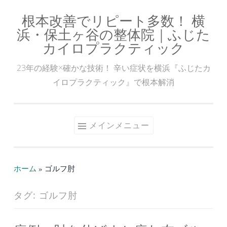
根本改善でリピート多数！ 横
コ
浜・保土ヶ谷の整体院｜ふじた
ン
カイロプラクティック
テ
ン
23年の経験×確かな技術！ 辛い症状を横浜『ふじたカ
ツ
イロプラクティック』で根本解消
へ
ス
キ
メインメニュー
ッ
プ
ホーム
»
ゴルフ肘
タグ:
ゴルフ肘