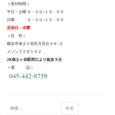
＜受付時間＞
平日・土曜 ９：００−１９：００
日曜 ９：００−１５：００
定休日：水曜
＜住 所＞
横浜市保土ケ谷区月見台３６−３
メゾンフクダ１０２
JR保土ヶ谷駅西口より徒歩３分
＜電 話＞
045-442-8759
検
索: