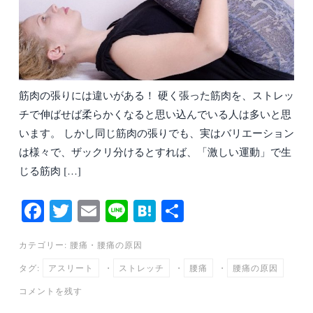
筋肉の張りには違いがある！ 硬く張った筋肉を、ストレッ
チで伸ばせば柔らかくなると思い込んでいる人は多いと思
います。 しかし同じ筋肉の張りでも、実はバリエーション
は様々で、ザックリ分けるとすれば、「激しい運動」で生
じる筋肉 […]
Fa
T
E
Li
H
共
ce
wi
m
ne
at
有
カテゴリー:
腰痛
・
腰痛の原因
bo
tte
ail
en
タグ:
アスリート
・
ストレッチ
・
腰痛
・
腰痛の原因
ok
r
a
コメントを残す