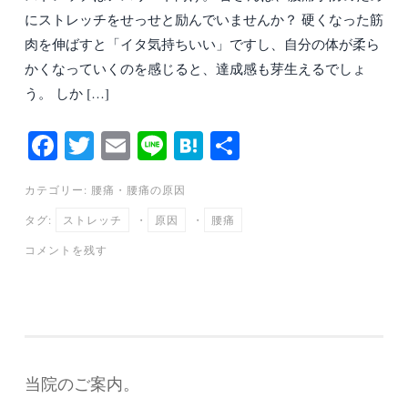
にストレッチをせっせと励んでいませんか？ 硬くなった筋
肉を伸ばすと「イタ気持ちいい」ですし、自分の体が柔ら
かくなっていくのを感じると、達成感も芽生えるでしょ
う。 しか […]
Fa
T
E
Li
H
共
ce
wi
m
ne
at
有
カテゴリー:
腰痛
・
腰痛の原因
bo
tte
ail
en
タグ:
ストレッチ
・
原因
・
腰痛
ok
r
a
コメントを残す
当院のご案内。