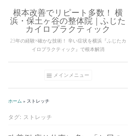
根本改善でリピート多数！ 横
コ
浜・保土ヶ谷の整体院｜ふじた
ン
カイロプラクティック
テ
ン
23年の経験×確かな技術！ 辛い症状を横浜『ふじたカ
ツ
イロプラクティック』で根本解消
へ
ス
キ
メインメニュー
ッ
プ
ホーム
»
ストレッチ
タグ:
ストレッチ