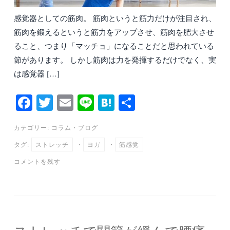
感覚器としての筋肉。 筋肉というと筋力だけが注目され、
筋肉を鍛えるというと筋力をアップさせ、筋肉を肥大させ
ること、つまり「マッチョ」になることだと思われている
節があります。 しかし筋肉は力を発揮するだけでなく、実
は感覚器 […]
Fa
T
E
Li
H
共
ce
wi
m
ne
at
有
カテゴリー:
コラム
・
ブログ
bo
tte
ail
en
タグ:
ストレッチ
・
ヨガ
・
筋感覚
ok
r
a
コメントを残す