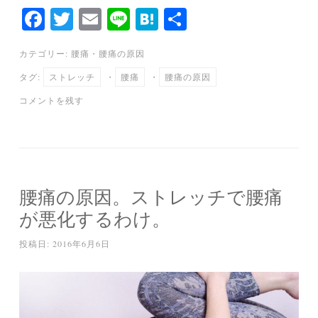
Fa
T
E
Li
H
共
ce
wi
m
ne
at
有
カテゴリー:
腰痛
・
腰痛の原因
bo
tte
ail
en
タグ:
ストレッチ
・
腰痛
・
腰痛の原因
ok
r
a
コメントを残す
腰痛の原因。ストレッチで腰痛
が悪化するわけ。
投稿日:
2016年6月6日