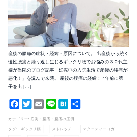
産後の腰痛の症状・経緯・原因について。 出産後から続く
慢性腰痛と繰り返し生じるギックリ腰でお悩みの３０代主
婦が当院のブログ記事「妊娠中の入院生活で産後の腰痛が
悪化！」を読んで来院。 産後の腰痛の経緯： 4年前に第一
子を出 […]
Fa
T
E
Li
H
共
ce
wi
m
ne
at
有
カテゴリー:
症例
・
腰痛
・
腰痛の症例
bo
tte
ail
en
タグ:
ギックリ腰
・
ストレッチ
・
マタニティーヨガ
・
ok
r
a