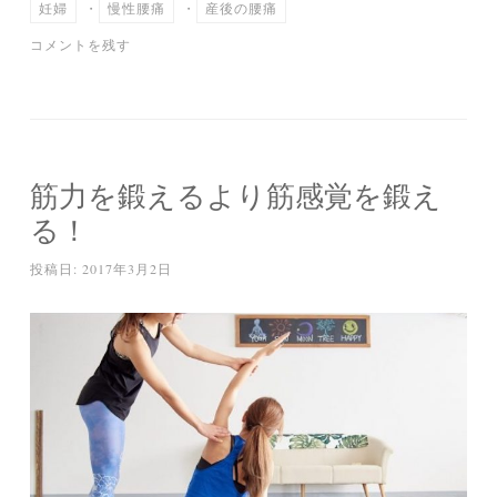
妊婦
・
慢性腰痛
・
産後の腰痛
コメントを残す
筋力を鍛えるより筋感覚を鍛え
る！
投稿日:
2017年3月2日