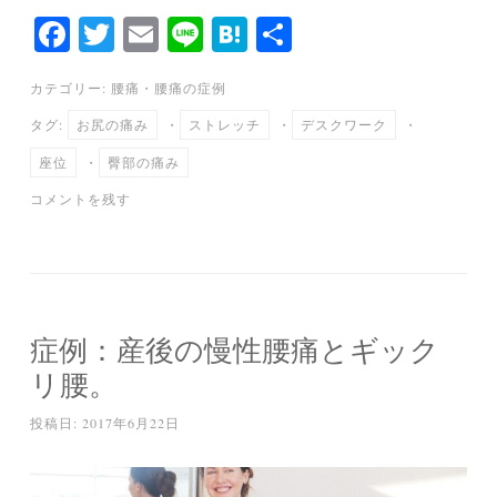
Fa
T
E
Li
H
共
ce
wi
m
ne
at
有
カテゴリー:
腰痛
・
腰痛の症例
bo
tte
ail
en
タグ:
お尻の痛み
・
ストレッチ
・
デスクワーク
・
ok
r
a
座位
・
臀部の痛み
コメントを残す
症例：産後の慢性腰痛とギック
リ腰。
投稿日:
2017年6月22日