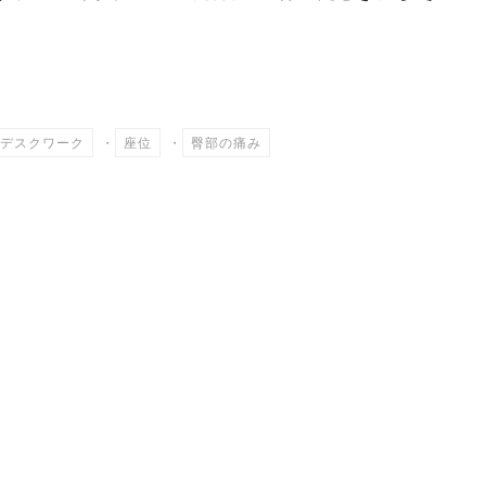
共
有
デスクワーク
・
座位
・
臀部の痛み