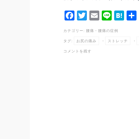
Fa
T
E
Li
H
ce
wi
m
ne
at
カテゴリー:
腰痛
・
腰痛の症例
bo
tte
ail
en
タグ:
お尻の痛み
・
ストレッチ
・
ok
r
a
コメントを残す