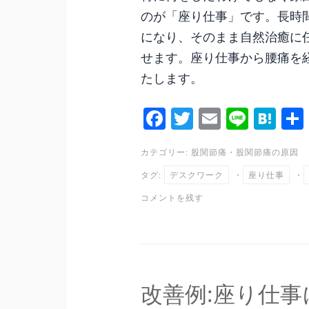
のが「座り仕事」です。長時
になり、そのまま自然治癒に
せます。座り仕事から腰痛を
たします。
Fa
T
E
Li
H
ce
wi
m
ne
at
カテゴリー:
股関節痛
・
股関節痛の原因
bo
tte
ail
en
タグ:
デスクワーク
・
座り仕事
・
ok
r
a
コメントを残す
改善例:座り仕