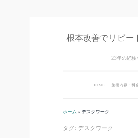
根本改善でリピー
コ
ン
テ
23年の経
ン
ツ
へ
HOME
施術内容・料
ス
キ
ッ
ホーム
»
デスクワーク
プ
タグ:
デスクワーク