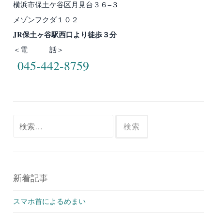
横浜市保土ケ谷区月見台３６−３
メゾンフクダ１０２
JR保土ヶ谷駅西口より徒歩３分
＜電 話＞
045-442-8759
検
索:
新着記事
スマホ首によるめまい