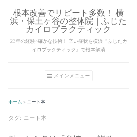
根本改善でリピート多数！ 横
コ
浜・保土ヶ谷の整体院｜ふじた
ン
カイロプラクティック
テ
ン
23年の経験×確かな技術！ 辛い症状を横浜『ふじたカ
ツ
イロプラクティック』で根本解消
へ
ス
キ
メインメニュー
ッ
プ
ホーム
»
ニート本
タグ:
ニート本