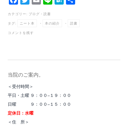
ce
wi
m
ne
at
有
カテゴリー:
ブログ
・
読書
bo
tte
ail
en
タグ:
ニート本
・
本の紹介
・
読書
ok
r
a
コメントを残す
当院のご案内。
＜受付時間＞
平日・土曜 ９：００−１９：００
日曜 ９：００−１５：００
定休日：水曜
＜住 所＞