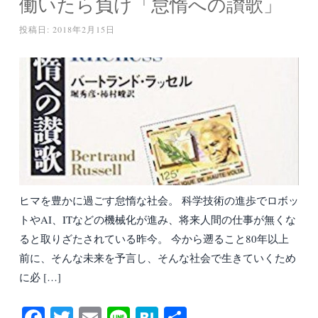
働いたら負け「怠惰への讃歌」
投稿日:
2018年2月15日
ヒマを豊かに過ごす怠惰な社会。 科学技術の進歩でロボッ
トやAI、ITなどの機械化が進み、将来人間の仕事が無くな
ると取りざたされている昨今。 今から遡ること80年以上
前に、そんな未来を予言し、そんな社会で生きていくため
に必 […]
Fa
T
E
Li
H
共