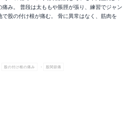
の痛み。 普段は太ももや脹脛が張り、練習でジャン
地で股の付け根が痛む。 骨に異常はなく、筋肉を
共
有
・
股の付け根の痛み
・
股関節痛