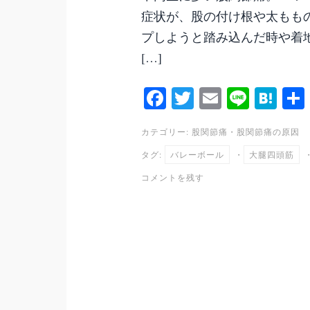
症状が、股の付け根や太もも
プしようと踏み込んだ時や着
[…]
Fa
T
E
Li
H
ce
wi
m
ne
at
カテゴリー:
股関節痛
・
股関節痛の原因
bo
tte
ail
en
タグ:
バレーボール
・
大腿四頭筋
ok
r
a
コメントを残す