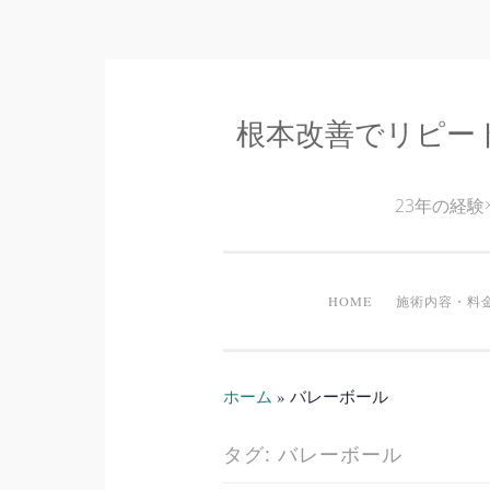
根本改善でリピー
コ
ン
テ
23年の経
ン
ツ
へ
HOME
施術内容・料
ス
キ
ッ
ホーム
»
バレーボール
プ
タグ:
バレーボール