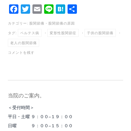
Fa
T
E
Li
H
共
ce
wi
m
ne
at
有
カテゴリー:
股関節痛
・
股関節痛の原因
bo
tte
ail
en
タグ:
ペルテス病
・
変形性股関節症
・
子供の股関節痛
・
ok
r
a
老人の股関節痛
コメントを残す
当院のご案内。
＜受付時間＞
平日・土曜 ９：００−１９：００
日曜 ９：００−１５：００