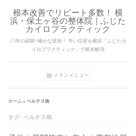
根本改善でリピート多数！ 横
コ
浜・保土ヶ谷の整体院｜ふじた
ン
カイロプラクティック
テ
ン
23年の経験×確かな技術！ 辛い症状を横浜『ふじたカ
ツ
イロプラクティック』で根本解消
へ
ス
キ
メインメニュー
ッ
プ
ホーム
»
ペルテス病
タグ:
ペルテス病