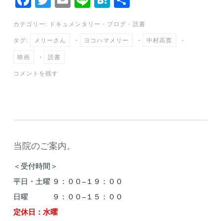
ce
wi
m
ne
at
有
カテゴリー:
ドキュメンタリー
・
ブログ
・
読書
bo
tte
ail
en
タグ:
メリーさん
・
ヨコハマメリー
・
中村高寛
・
ok
r
a
映画
・
読書
コメントを残す
当院のご案内。
＜受付時間＞
平日・土曜 ９：００−１９：００
日曜 ９：００−１５：００
定休日：水曜