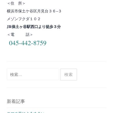
＜住 所＞
横浜市保土ケ谷区月見台３６−３
メゾンフクダ１０２
JR保土ヶ谷駅西口より徒歩３分
＜電 話＞
045-442-8759
検
索:
新着記事