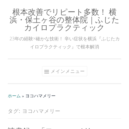
根本改善でリピート多数！ 横
コ
浜・保土ヶ谷の整体院｜ふじた
ン
カイロプラクティック
テ
ン
23年の経験×確かな技術！ 辛い症状を横浜『ふじたカ
ツ
イロプラクティック』で根本解消
へ
ス
キ
メインメニュー
ッ
プ
ホーム
»
ヨコハマメリー
タグ:
ヨコハマメリー