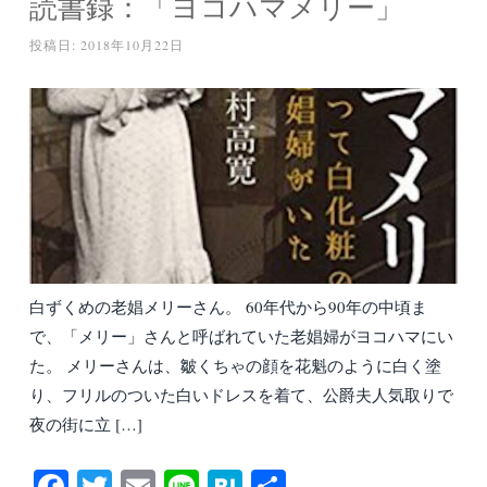
読書録：「ヨコハマメリー」
投稿日:
2018年10月22日
白ずくめの老娼メリーさん。 60年代から90年の中頃ま
で、「メリー」さんと呼ばれていた老娼婦がヨコハマにい
た。 メリーさんは、皺くちゃの顔を花魁のように白く塗
り、フリルのついた白いドレスを着て、公爵夫人気取りで
夜の街に立 […]
Fa
T
E
Li
H
共