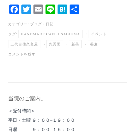
Fa
T
E
Li
H
共
ce
wi
m
ne
at
有
カテゴリー:
ブログ
・
日記
bo
tte
ail
en
タグ:
HANDMADE CAFE USAGIUMA
・
イベント
・
ok
r
a
三代目佐久良屋
・
丸秀園
・
新茶
・
蕎麦
コメントを残す
当院のご案内。
＜受付時間＞
平日・土曜 ９：００−１９：００
日曜 ９：００−１５：００