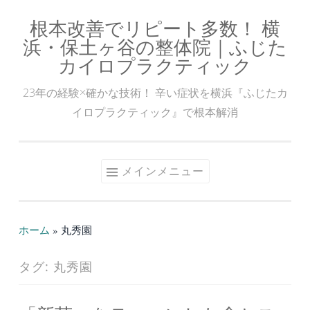
根本改善でリピート多数！ 横
コ
浜・保土ヶ谷の整体院｜ふじた
ン
カイロプラクティック
テ
ン
23年の経験×確かな技術！ 辛い症状を横浜『ふじたカ
ツ
イロプラクティック』で根本解消
へ
ス
キ
メインメニュー
ッ
プ
ホーム
»
丸秀園
タグ:
丸秀園