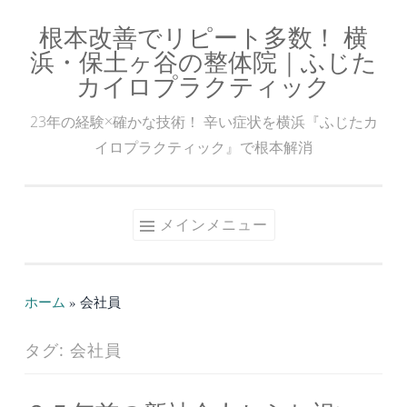
根本改善でリピート多数！ 横
コ
浜・保土ヶ谷の整体院｜ふじた
ン
カイロプラクティック
テ
ン
23年の経験×確かな技術！ 辛い症状を横浜『ふじたカ
ツ
イロプラクティック』で根本解消
へ
ス
キ
メインメニュー
ッ
プ
ホーム
»
会社員
タグ:
会社員