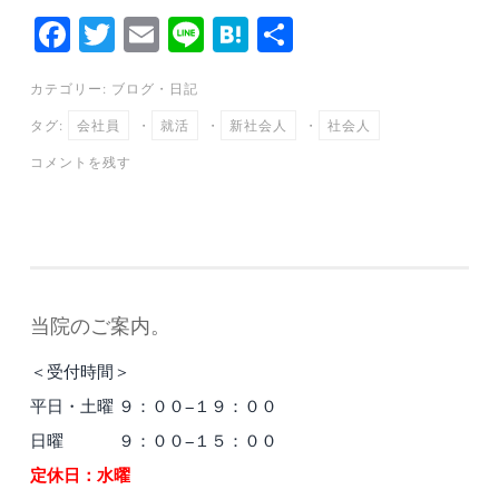
Fa
T
E
Li
H
共
ce
wi
m
ne
at
有
カテゴリー:
ブログ
・
日記
bo
tte
ail
en
タグ:
会社員
・
就活
・
新社会人
・
社会人
ok
r
a
コメントを残す
当院のご案内。
＜受付時間＞
平日・土曜 ９：００−１９：００
日曜 ９：００−１５：００
定休日：水曜