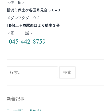
＜住 所＞
横浜市保土ケ谷区月見台３６−３
メゾンフクダ１０２
JR保土ヶ谷駅西口より徒歩３分
＜電 話＞
045-442-8759
検
索:
新着記事
スマホ首によるめまい