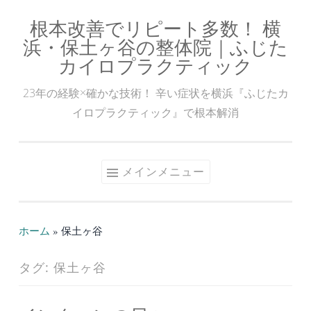
根本改善でリピート多数！ 横
コ
浜・保土ヶ谷の整体院｜ふじた
ン
カイロプラクティック
テ
ン
23年の経験×確かな技術！ 辛い症状を横浜『ふじたカ
ツ
イロプラクティック』で根本解消
へ
ス
キ
メインメニュー
ッ
プ
ホーム
»
保土ヶ谷
タグ:
保土ヶ谷