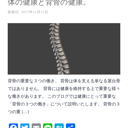
体の健康と背骨の健康。
投稿日:
2017年11月23日
背骨の重要な３つの働き。 背骨は体を支える単なる屋台骨
ではありません。 背骨には健康を維持する上で重要な様々
な働きがあります。 このブログでは健康にとって重要な
「背骨の３つの働き」について説明いたします。 背骨の３
つの重 […]
Fa
T
E
Li
H
共