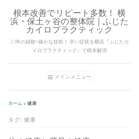
根本改善でリピート多数！ 横
コ
浜・保土ヶ谷の整体院｜ふじた
ン
カイロプラクティック
テ
ン
23年の経験×確かな技術！ 辛い症状を横浜『ふじたカ
ツ
イロプラクティック』で根本解消
へ
ス
キ
メインメニュー
ッ
プ
ホーム
»
健康
タグ:
健康