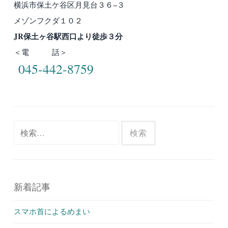
横浜市保土ケ谷区月見台３６−３
メゾンフクダ１０２
JR保土ヶ谷駅西口より徒歩３分
＜電 話＞
045-442-8759
検
索:
新着記事
スマホ首によるめまい