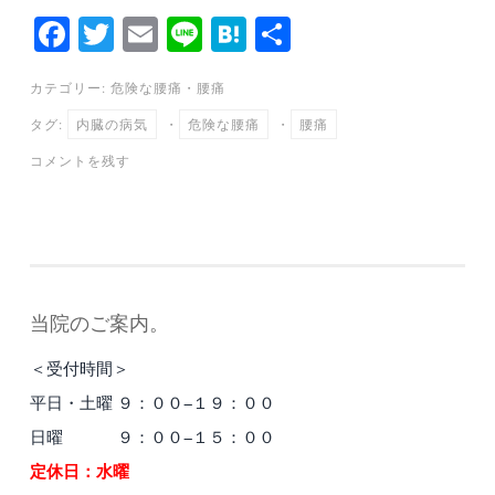
Fa
T
E
Li
H
共
ce
wi
m
ne
at
有
カテゴリー:
危険な腰痛
・
腰痛
bo
tte
ail
en
タグ:
内臓の病気
・
危険な腰痛
・
腰痛
ok
r
a
コメントを残す
当院のご案内。
＜受付時間＞
平日・土曜 ９：００−１９：００
日曜 ９：００−１５：００
定休日：水曜