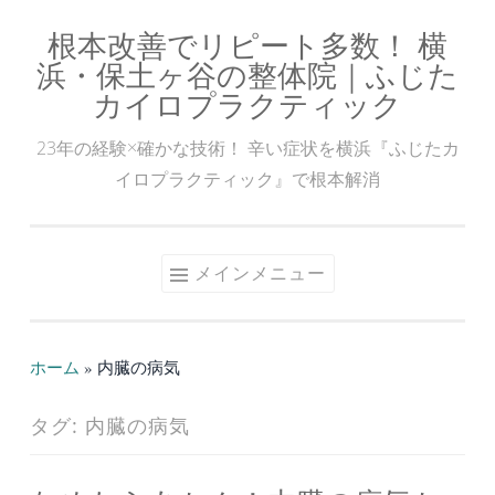
根本改善でリピート多数！ 横
コ
浜・保土ヶ谷の整体院｜ふじた
ン
カイロプラクティック
テ
ン
23年の経験×確かな技術！ 辛い症状を横浜『ふじたカ
ツ
イロプラクティック』で根本解消
へ
ス
キ
メインメニュー
ッ
プ
ホーム
»
内臓の病気
タグ:
内臓の病気