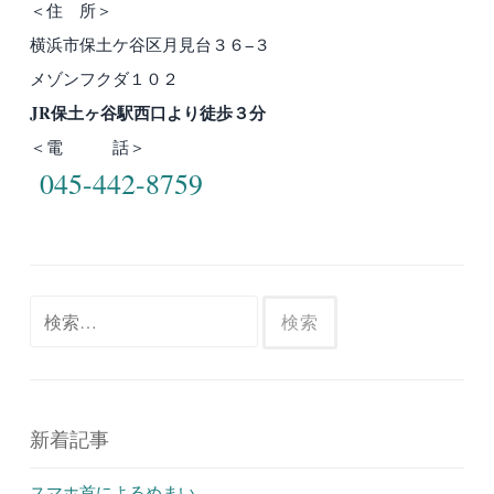
＜住 所＞
横浜市保土ケ谷区月見台３６−３
メゾンフクダ１０２
JR保土ヶ谷駅西口より徒歩３分
＜電 話＞
045-442-8759
検
索:
新着記事
スマホ首によるめまい