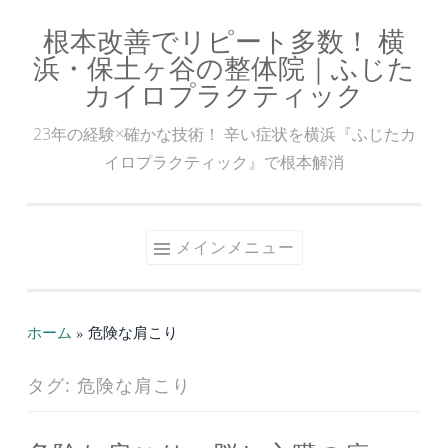
根本改善でリピート多数！ 横
コ
浜・保土ヶ谷の整体院｜ふじた
ン
カイロプラクティック
テ
ン
23年の経験×確かな技術！ 辛い症状を横浜『ふじたカ
ツ
イロプラクティック』で根本解消
へ
ス
キ
メインメニュー
ッ
プ
ホーム
»
危険な肩こり
タグ:
危険な肩こり