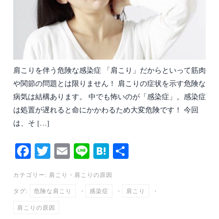
肩こりを伴う危険な感染症 「肩こり」だからといって筋肉
や関節の問題とは限りません！ 肩こりの症状を示す危険な
病気は結構あります。 中でも怖いのが「感染症」。感染症
は処置が遅れると命にかかわるため大変危険です！ 今回
は、そ […]
Fa
T
E
Li
H
共
ce
wi
m
ne
at
有
カテゴリー:
肩こり
・
肩こりの原因
bo
tte
ail
en
タグ:
危険な肩こり
・
感染症
・
肩こり
・
ok
r
a
肩こりの原因