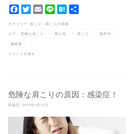
Fa
T
E
Li
H
共
ce
wi
m
ne
at
有
カテゴリー:
肩こり
・
肩こりの原因
bo
tte
ail
en
タグ:
危険な肩こり
・
狭心症
・
肩こり
・
脳卒中
・
ok
r
a
脳梗塞
コメントを残す
危険な肩こりの原因：感染症！
投稿日:
2016年4月25日