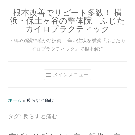
根本改善でリピート多数！ 横
コ
浜・保土ヶ谷の整体院｜ふじた
ン
カイロプラクティック
テ
ン
23年の経験×確かな技術！ 辛い症状を横浜『ふじたカ
ツ
イロプラクティック』で根本解消
へ
ス
キ
メインメニュー
ッ
プ
ホーム
»
反らすと痛む
タグ:
反らすと痛む