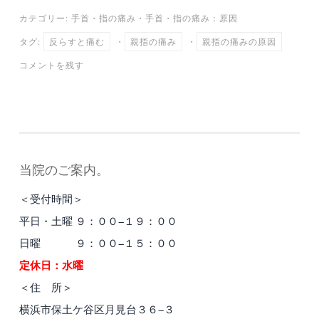
ce
wi
m
ne
at
有
カテゴリー:
手首・指の痛み
・
手首・指の痛み：原因
bo
tte
ail
en
タグ:
反らすと痛む
・
親指の痛み
・
親指の痛みの原因
ok
r
a
コメントを残す
当院のご案内。
＜受付時間＞
平日・土曜 ９：００−１９：００
日曜 ９：００−１５：００
定休日：水曜
＜住 所＞
横浜市保土ケ谷区月見台３６−３