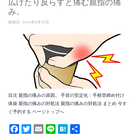
広げたり反らすと痛む親指の痛
み。
投稿日:
2016年8月29日
目次 親指の痛みの原因。 手首の安定化：手根管締め付け
体操 親指の痛みの対処法 親指の痛みの対処法 まとめ 今す
ぐ予約する ページトップへ
Fa
T
E
Li
H
共