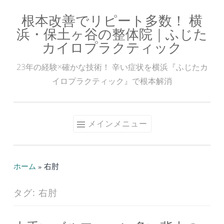
根本改善でリピート多数！ 横
コ
浜・保土ヶ谷の整体院｜ふじた
ン
カイロプラクティック
テ
ン
23年の経験×確かな技術！ 辛い症状を横浜『ふじたカ
ツ
イロプラクティック』で根本解消
へ
ス
キ
メインメニュー
ッ
プ
ホーム
»
右肘
タグ:
右肘