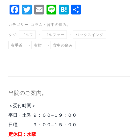
Fa
T
E
Li
H
共
ce
wi
m
ne
at
有
カテゴリー:
コラム
・
背中の痛み。
bo
tte
ail
en
タグ:
ゴルフ
・
ゴルファー
・
バックスイング
・
ok
r
a
右手首
・
右肘
・
背中の痛み
当院のご案内。
＜受付時間＞
平日・土曜 ９：００−１９：００
日曜 ９：００−１５：００
定休日：水曜