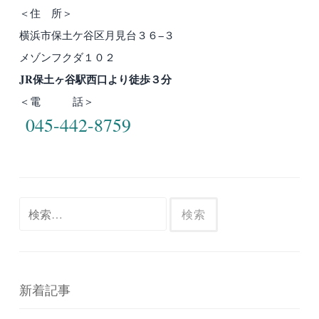
＜住 所＞
横浜市保土ケ谷区月見台３６−３
メゾンフクダ１０２
JR保土ヶ谷駅西口より徒歩３分
＜電 話＞
045-442-8759
検
索:
新着記事