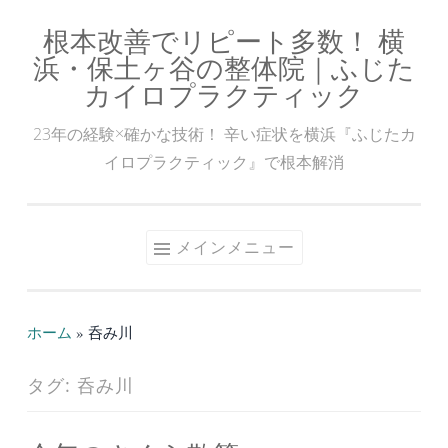
根本改善でリピート多数！ 横
コ
浜・保土ヶ谷の整体院｜ふじた
ン
カイロプラクティック
テ
ン
23年の経験×確かな技術！ 辛い症状を横浜『ふじたカ
ツ
イロプラクティック』で根本解消
へ
ス
キ
メインメニュー
ッ
プ
ホーム
»
呑み川
タグ:
呑み川