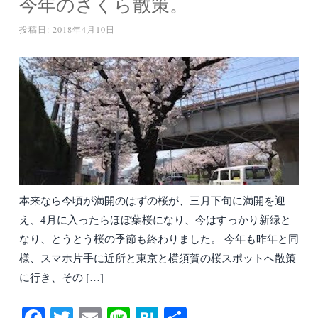
今年のさくら散策。
投稿日:
2018年4月10日
本来なら今頃が満開のはずの桜が、三月下旬に満開を迎
え、4月に入ったらほぼ葉桜になり、今はすっかり新緑と
なり、とうとう桜の季節も終わりました。 今年も昨年と同
様、スマホ片手に近所と東京と横須賀の桜スポットへ散策
に行き、その […]
Fa
T
E
Li
H
共