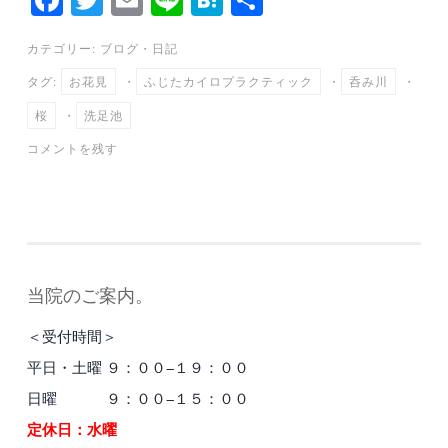
ce
wi
m
ne
at
有
カテゴリー:
ブログ
・
日記
bo
tte
ail
en
タグ:
お花見
・
ふじたカイロプラクティック
・
呑み川
・
ok
r
a
桜
・
洗足池
コメントを残す
当院のご案内。
＜受付時間＞
平日・土曜 ９：００−１９：００
日曜 ９：００−１５：００
定休日：水曜