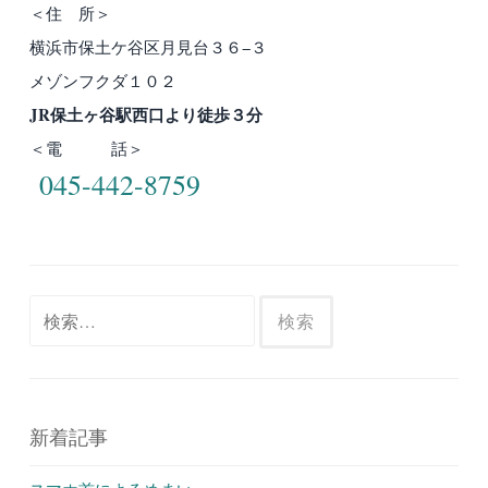
＜住 所＞
横浜市保土ケ谷区月見台３６−３
メゾンフクダ１０２
JR保土ヶ谷駅西口より徒歩３分
＜電 話＞
045-442-8759
検
索:
新着記事