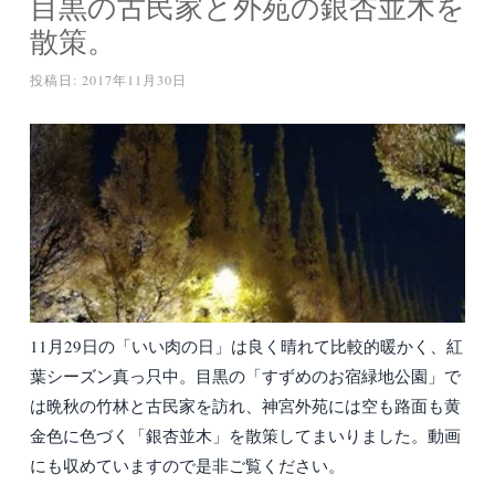
目黒の古民家と外苑の銀杏並木を
散策。
投稿日:
2017年11月30日
11月29日の「いい肉の日」は良く晴れて比較的暖かく、紅
葉シーズン真っ只中。目黒の「すずめのお宿緑地公園」で
は晩秋の竹林と古民家を訪れ、神宮外苑には空も路面も黄
金色に色づく「銀杏並木」を散策してまいりました。動画
にも収めていますので是非ご覧ください。