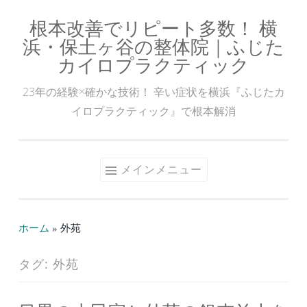
根本改善でリピート多数！ 横
コ
浜・保土ヶ谷の整体院｜ふじた
ン
カイロプラクティック
テ
ン
23年の経験×確かな技術！ 辛い症状を横浜『ふじたカ
ツ
イロプラクティック』で根本解消
へ
ス
キ
メインメニュー
ッ
プ
ホーム
»
外苑
タグ:
外苑