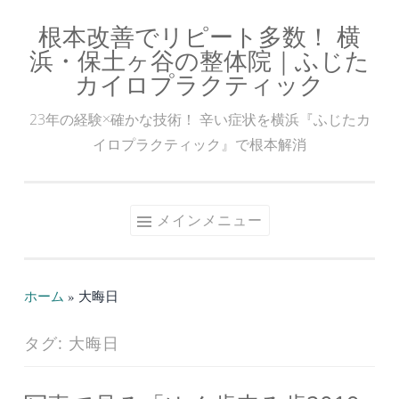
根本改善でリピート多数！ 横
コ
浜・保土ヶ谷の整体院｜ふじた
ン
カイロプラクティック
テ
ン
23年の経験×確かな技術！ 辛い症状を横浜『ふじたカ
ツ
イロプラクティック』で根本解消
へ
ス
キ
メインメニュー
ッ
プ
ホーム
»
大晦日
タグ:
大晦日