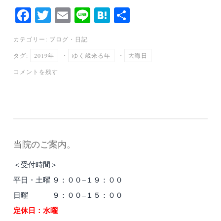
Fa
T
E
Li
H
共
ce
wi
m
ne
at
有
カテゴリー:
ブログ
・
日記
bo
tte
ail
en
タグ:
2019年
・
ゆく歳来る年
・
大晦日
ok
r
a
コメントを残す
当院のご案内。
＜受付時間＞
平日・土曜 ９：００−１９：００
日曜 ９：００−１５：００
定休日：水曜