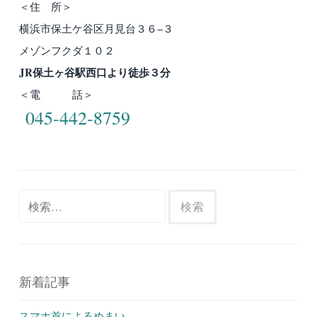
＜住 所＞
横浜市保土ケ谷区月見台３６−３
メゾンフクダ１０２
JR保土ヶ谷駅西口より徒歩３分
＜電 話＞
045-442-8759
検
索:
新着記事
スマホ首によるめまい