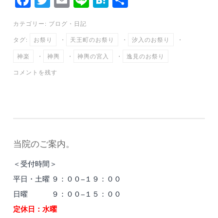
ce
wi
m
ne
at
有
カテゴリー:
ブログ
・
日記
bo
tte
ail
en
タグ:
お祭り
・
天王町のお祭り
・
汐入のお祭り
・
ok
r
a
神楽
・
神輿
・
神輿の宮入
・
逸見のお祭り
コメントを残す
当院のご案内。
＜受付時間＞
平日・土曜 ９：００−１９：００
日曜 ９：００−１５：００
定休日：水曜