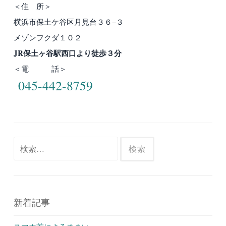
＜住 所＞
横浜市保土ケ谷区月見台３６−３
メゾンフクダ１０２
JR保土ヶ谷駅西口より徒歩３分
＜電 話＞
045-442-8759
検
索:
新着記事