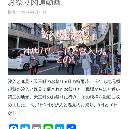
お祭り関連動画。
投稿日:
2018年6月13日
汐入と逸見・天王町のお祭り 6月の梅雨時。 今年も地元横
須賀の汐入と逸見で催されたお祭りと、職場からほど近い
第二の地元、天王町のお祭りに行き、その模様を動画に収
めました。 6月2日3日が汐入と逸見のお祭り、9日と10日
が […]
Fa
T
E
Li
H
共