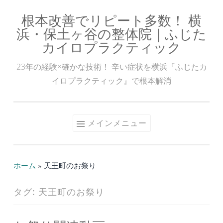
根本改善でリピート多数！ 横
コ
浜・保土ヶ谷の整体院｜ふじた
ン
カイロプラクティック
テ
ン
23年の経験×確かな技術！ 辛い症状を横浜『ふじたカ
ツ
イロプラクティック』で根本解消
へ
ス
キ
メインメニュー
ッ
プ
ホーム
»
天王町のお祭り
タグ:
天王町のお祭り