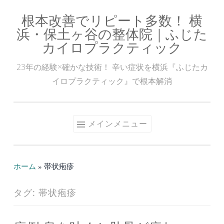
根本改善でリピート多数！ 横
コ
浜・保土ヶ谷の整体院｜ふじた
ン
カイロプラクティック
テ
ン
23年の経験×確かな技術！ 辛い症状を横浜『ふじたカ
ツ
イロプラクティック』で根本解消
へ
ス
キ
メインメニュー
ッ
プ
ホーム
»
帯状疱疹
タグ:
帯状疱疹