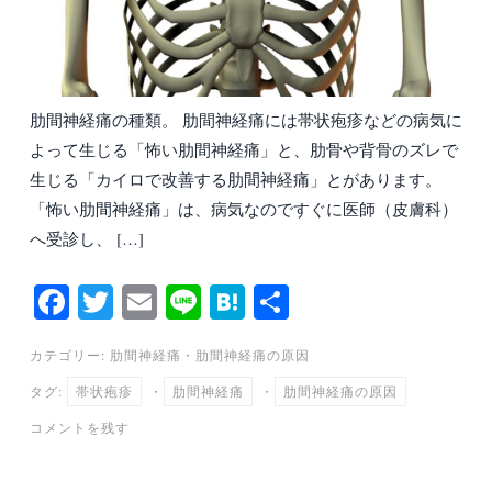
肋間神経痛の種類。 肋間神経痛には帯状疱疹などの病気に
よって生じる「怖い肋間神経痛」と、肋骨や背骨のズレで
生じる「カイロで改善する肋間神経痛」とがあります。
「怖い肋間神経痛」は、病気なのですぐに医師（皮膚科）
へ受診し、 […]
Fa
T
E
Li
H
共
ce
wi
m
ne
at
有
カテゴリー:
肋間神経痛
・
肋間神経痛の原因
bo
tte
ail
en
タグ:
帯状疱疹
・
肋間神経痛
・
肋間神経痛の原因
ok
r
a
コメントを残す