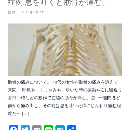
症例:息を吐くと肋骨が痛む。
投稿日:
2018年5月23日
肋骨の痛みについて。 40代の女性が肋骨の痛みを訴えて
来院。 呼気や、くしゃみや、歩いた時の振動や右に寝返り
を打つ時などの動作で左脇の肋骨が痛む。図1 一週間ほど
前から痛み出し、その時は息を吐いた時にじんわり痛む程
度だっ […]
Fa
T
E
Li
H
共