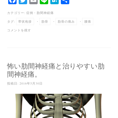
ce
wi
m
ne
at
有
カテゴリー:
症例
・
肋間神経痛
bo
tte
ail
en
タグ:
帯状疱疹
・
肋骨
・
肋骨の痛み
・
腰痛
ok
r
a
コメントを残す
怖い肋間神経痛と治りやすい肋
間神経痛。
投稿日:
2016年5月30日