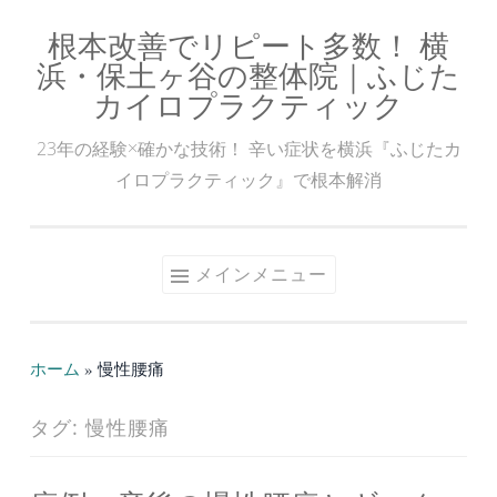
根本改善でリピート多数！ 横
コ
浜・保土ヶ谷の整体院｜ふじた
ン
カイロプラクティック
テ
ン
23年の経験×確かな技術！ 辛い症状を横浜『ふじたカ
ツ
イロプラクティック』で根本解消
へ
ス
キ
メインメニュー
ッ
プ
ホーム
»
慢性腰痛
タグ:
慢性腰痛