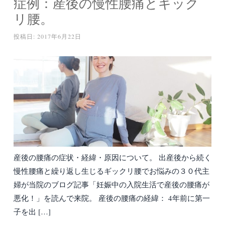
症例：産後の慢性腰痛とギック
リ腰。
投稿日:
2017年6月22日
産後の腰痛の症状・経緯・原因について。 出産後から続く
慢性腰痛と繰り返し生じるギックリ腰でお悩みの３０代主
婦が当院のブログ記事「妊娠中の入院生活で産後の腰痛が
悪化！」を読んで来院。 産後の腰痛の経緯： 4年前に第一
子を出 […]