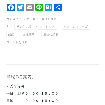
Fa
T
E
Li
H
共
ce
wi
m
ne
at
有
カテゴリー:
症例
・
腰痛
・
腰痛の症例
bo
tte
ail
en
タグ:
ギックリ腰
・
ストレッチ
・
マタニティーヨガ
・
ok
r
a
妊婦
・
慢性腰痛
・
産後の腰痛
コメントを残す
当院のご案内。
＜受付時間＞
平日・土曜 ９：００−１９：００
日曜 ９：００−１５：００