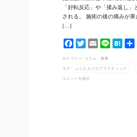
「好転反応」や「揉み返し」
される。 施術の後の痛みが
[…]
Fa
T
E
Li
H
ce
wi
m
ne
at
カテゴリー:
コラム
・
腰痛
bo
tte
ail
en
タグ:
ふじたカイロプラクティック
・
ok
r
a
コメントを残す