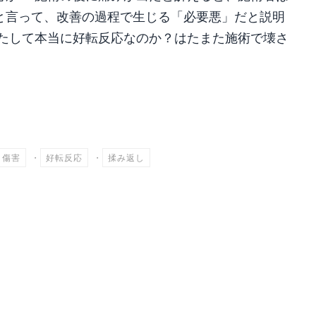
と言って、改善の過程で生じる「必要悪」だと説明
果たして本当に好転反応なのか？はたまた施術で壊さ
共
有
傷害
・
好転反応
・
揉み返し