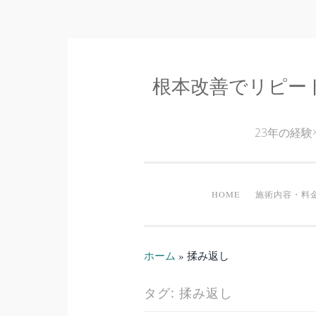
根本改善でリピー
コ
ン
テ
23年の経
ン
ツ
へ
HOME
施術内容・料
ス
キ
ッ
ホーム
»
揉み返し
プ
タグ:
揉み返し