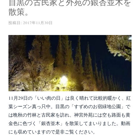
目黒の古民家と外苑の銀杏並木を
散策。
投稿日:
2017年11月30日
11月29日の「いい肉の日」は良く晴れて比較的暖かく、紅
葉シーズン真っ只中。目黒の「すずめのお宿緑地公園」で
は晩秋の竹林と古民家を訪れ、神宮外苑には空も路面も黄
金色に色づく「銀杏並木」を散策してまいりました。動画
にも収めていますので是非ご覧ください。