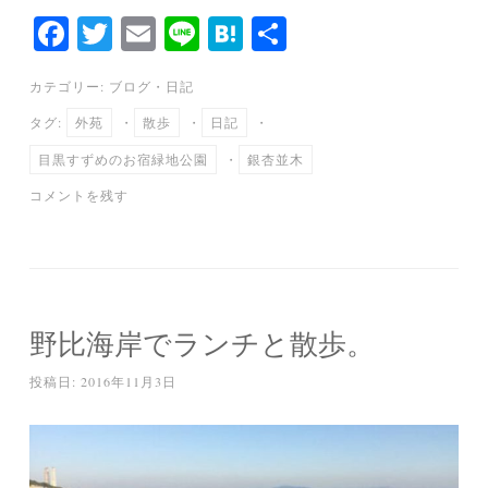
Fa
T
E
Li
H
共
ce
wi
m
ne
at
有
カテゴリー:
ブログ
・
日記
bo
tte
ail
en
タグ:
外苑
・
散歩
・
日記
・
ok
r
a
目黒すずめのお宿緑地公園
・
銀杏並木
コメントを残す
野比海岸でランチと散歩。
投稿日:
2016年11月3日