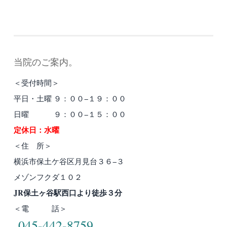
当院のご案内。
＜受付時間＞
平日・土曜 ９：００−１９：００
日曜 ９：００−１５：００
定休日：水曜
＜住 所＞
横浜市保土ケ谷区月見台３６−３
メゾンフクダ１０２
JR保土ヶ谷駅西口より徒歩３分
＜電 話＞
045-442-8759