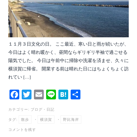
１１月３日文化の日。 ここ最近、寒い日と雨が続いたが、
今日はよく晴れ暖かく、昼間ならギリギリ半袖で過ごせる
陽気でした。 今日は午前中に掃除や洗濯を済ませ、久々に
横須賀に帰省。 開業する前は晴れた日にはちょくちょく訪
れてい […]
Fa
T
E
Li
H
共
ce
wi
m
ne
at
有
カテゴリー:
ブログ
・
日記
bo
tte
ail
en
タグ:
散歩
・
横須賀
・
野比海岸
ok
r
a
コメントを残す