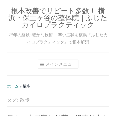
根本改善でリピート多数！ 横
コ
浜・保土ヶ谷の整体院｜ふじた
ン
カイロプラクティック
テ
ン
23年の経験×確かな技術！ 辛い症状を横浜『ふじたカ
ツ
イロプラクティック』で根本解消
へ
ス
キ
メインメニュー
ッ
プ
ホーム
»
散歩
タグ:
散歩