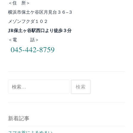
＜住 所＞
横浜市保土ケ谷区月見台３６−３
メゾンフクダ１０２
JR保土ヶ谷駅西口より徒歩３分
＜電 話＞
045-442-8759
検
索:
新着記事
スマホ首によるめまい