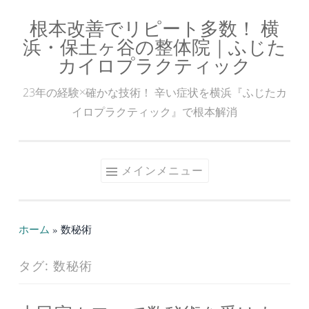
根本改善でリピート多数！ 横
コ
浜・保土ヶ谷の整体院｜ふじた
ン
カイロプラクティック
テ
ン
23年の経験×確かな技術！ 辛い症状を横浜『ふじたカ
ツ
イロプラクティック』で根本解消
へ
ス
キ
メインメニュー
ッ
プ
ホーム
»
数秘術
タグ:
数秘術