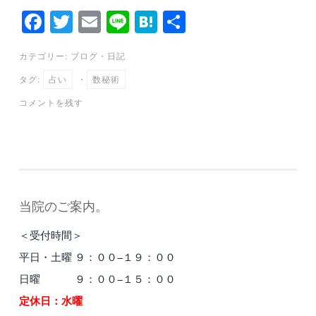
Fa
T
E
Li
H
共
ce
wi
m
ne
at
有
カテゴリー:
ブログ
・
日記
bo
tte
ail
en
タグ:
占い
・
数秘術
ok
r
a
コメントを残す
当院のご案内。
＜受付時間＞
平日・土曜 ９：００−１９：００
日曜 ９：００−１５：００
定休日：水曜