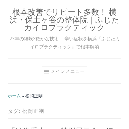
根本改善でリピート多数！ 横
コ
浜・保土ヶ谷の整体院｜ふじた
ン
カイロプラクティック
テ
ン
23年の経験×確かな技術！ 辛い症状を横浜『ふじたカ
ツ
イロプラクティック』で根本解消
へ
ス
キ
メインメニュー
ッ
プ
ホーム
»
松岡正剛
タグ:
松岡正剛