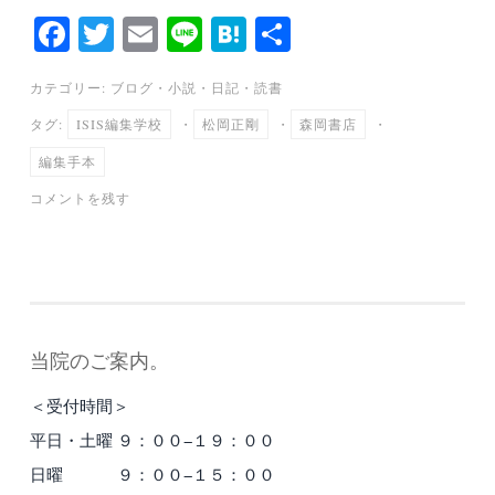
Fa
T
E
Li
H
共
ce
wi
m
ne
at
有
カテゴリー:
ブログ
・
小説
・
日記
・
読書
bo
tte
ail
en
タグ:
ISIS編集学校
・
松岡正剛
・
森岡書店
・
ok
r
a
編集手本
コメントを残す
当院のご案内。
＜受付時間＞
平日・土曜 ９：００−１９：００
日曜 ９：００−１５：００