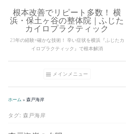
根本改善でリピート多数！ 横
コ
浜・保土ヶ谷の整体院｜ふじた
ン
カイロプラクティック
テ
ン
23年の経験×確かな技術！ 辛い症状を横浜『ふじたカ
ツ
イロプラクティック』で根本解消
へ
ス
キ
メインメニュー
ッ
プ
ホーム
»
森戸海岸
タグ:
森戸海岸