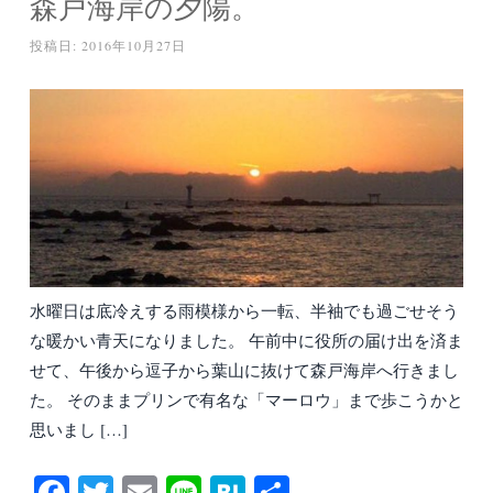
森戸海岸の夕陽。
投稿日:
2016年10月27日
水曜日は底冷えする雨模様から一転、半袖でも過ごせそう
な暖かい青天になりました。 午前中に役所の届け出を済ま
せて、午後から逗子から葉山に抜けて森戸海岸へ行きまし
た。 そのままプリンで有名な「マーロウ」まで歩こうかと
思いまし […]
Fa
T
E
Li
H
共