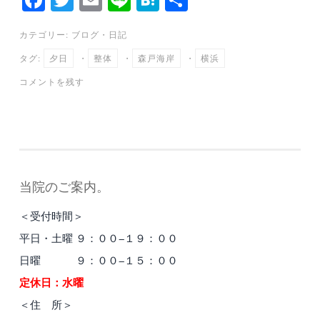
ce
wi
m
ne
at
有
カテゴリー:
ブログ
・
日記
bo
tte
ail
en
タグ:
夕日
・
整体
・
森戸海岸
・
横浜
ok
r
a
コメントを残す
当院のご案内。
＜受付時間＞
平日・土曜 ９：００−１９：００
日曜 ９：００−１５：００
定休日：水曜
＜住 所＞