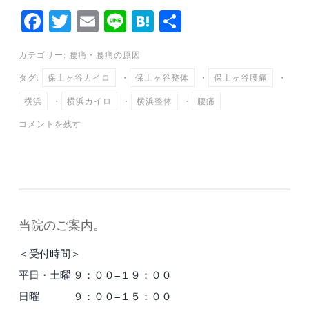
Fa
T
E
Li
H
共
ce
wi
m
ne
at
有
カテゴリー:
腰痛
・
腰痛の原因
bo
tte
ail
en
タグ:
保土ヶ谷カイロ
・
保土ヶ谷整体
・
保土ヶ谷腰痛
・
ok
r
a
横浜
・
横浜カイロ
・
横浜整体
・
腰痛
コメントを残す
当院のご案内。
＜受付時間＞
平日・土曜 ９：００−１９：００
日曜 ９：００−１５：００