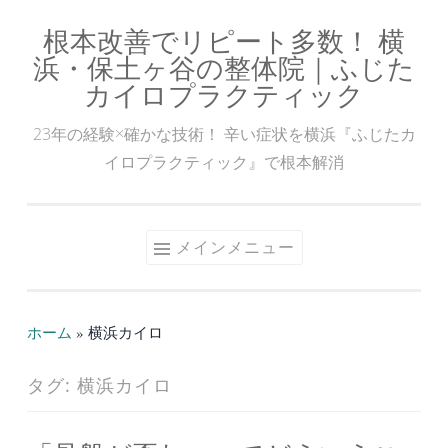
根本改善でリピート多数！ 横
コ
浜・保土ヶ谷の整体院｜ふじた
ン
カイロプラクティック
テ
ン
23年の経験×確かな技術！ 辛い症状を横浜『ふじたカ
ツ
イロプラクティック』で根本解消
へ
ス
キ
メインメニュー
ッ
プ
ホーム
»
横浜カイロ
タグ:
横浜カイロ