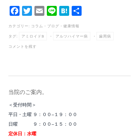
Fa
T
E
Li
H
共
ce
wi
m
ne
at
有
カテゴリー:
コラム
・
ブログ
・
健康情報
bo
tte
ail
en
タグ:
アミロイドΒ
・
アルツハイマー病
・
歯周病
ok
r
a
コメントを残す
当院のご案内。
＜受付時間＞
平日・土曜 ９：００−１９：００
日曜 ９：００−１５：００
定休日：水曜