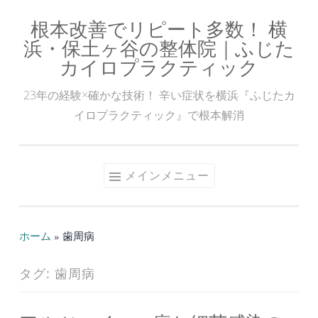
根本改善でリピート多数！ 横
コ
浜・保土ヶ谷の整体院｜ふじた
ン
カイロプラクティック
テ
ン
23年の経験×確かな技術！ 辛い症状を横浜『ふじたカ
ツ
イロプラクティック』で根本解消
へ
ス
キ
メインメニュー
ッ
プ
ホーム
»
歯周病
タグ:
歯周病