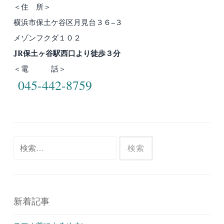
＜住 所＞
横浜市保土ケ谷区月見台３６−３
メゾンフクダ１０２
JR保土ヶ谷駅西口より徒歩３分
＜電 話＞
045-442-8759
検
索:
新着記事