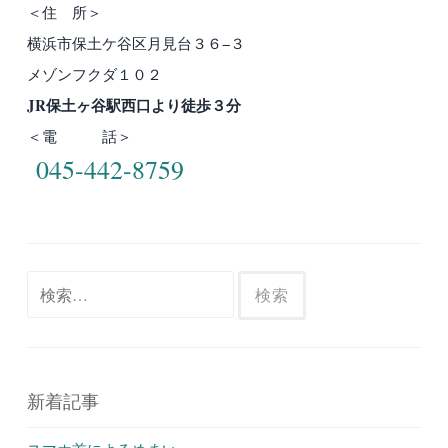
＜住 所＞
横浜市保土ケ谷区月見台３６−３
メゾンフクダ１０２
JR保土ヶ谷駅西口より徒歩３分
＜電 話＞
045-442-8759
検
索:
新着記事