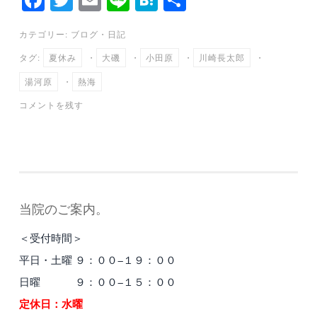
ce
wi
m
ne
at
有
カテゴリー:
ブログ
・
日記
bo
tte
ail
en
タグ:
夏休み
・
大磯
・
小田原
・
川崎長太郎
・
ok
r
a
湯河原
・
熱海
コメントを残す
当院のご案内。
＜受付時間＞
平日・土曜 ９：００−１９：００
日曜 ９：００−１５：００
定休日：水曜