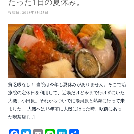
たった1日の夏休み。
投稿日:
2018年8月23日
貧乏暇なし！ 当院は今年も夏休みがありません。そこで治
療院の定休日を利用して、近場だけど今まで行けずにいた
大磯、小田原。それからついでに湯河原と熱海に行って来
ました。 大磯へは18年前に大磯に行った時、駅前にあっ
た喫茶店 […]
Fa
T
E
Li
H
共