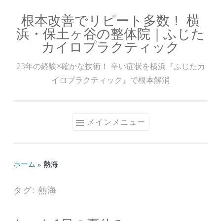
根本改善でリピート多数！ 横
コ
浜・保土ヶ谷の整体院｜ふじた
ン
カイロプラクティック
テ
ン
23年の経験×確かな技術！ 辛い症状を横浜『ふじたカ
ツ
イロプラクティック』で根本解消
へ
ス
キ
メインメニュー
ッ
プ
ホーム
»
熱海
タグ:
熱海